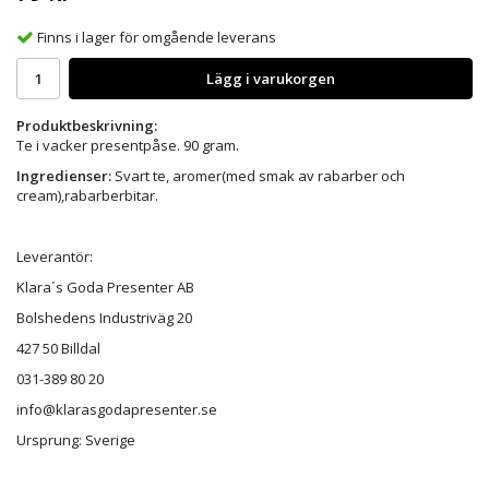
Finns i lager för omgående leverans
Lägg i varukorgen
Produktbeskrivning:
Te i vacker presentpåse. 90 gram.
Ingredienser:
Svart te, aromer(med smak av rabarber och
cream),rabarberbitar.
Leverantör:
Klara´s Goda Presenter AB
Bolshedens Industriväg 20
427 50 Billdal
031-389 80 20
info@klarasgodapresenter.se
Ursprung: Sverige