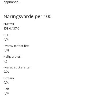
öppnande.
Näringsvärde per 100
ENERGI:
153,0 / 37,0
FETT:
0,0g
- varav mättat fett:
0,0g
Kolhydrater:
9g
- varav sockerarter:
9,0g
Protein:
0,0g
Salt:
0,0g