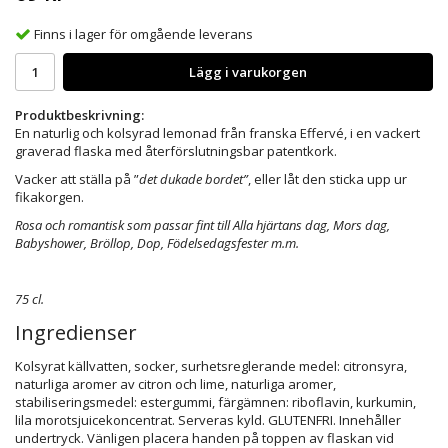
Finns i lager för omgående leverans
Lägg i varukorgen
Produktbeskrivning:
En naturlig och kolsyrad lemonad från franska Effervé,
i en vackert
graverad flaska med återförslutningsbar patentkork.
Vacker att ställa på ”
det dukade bordet”
, eller låt den sticka upp ur
fikakorgen.
Rosa och romantisk som passar fint till Alla hjärtans dag, Mors dag,
Babyshower, Bröllop, Dop, Födelsedagsfester m.m.
75 cl.
Ingredienser
Kolsyrat källvatten, socker, surhetsreglerande medel: citronsyra,
naturliga aromer av citron och lime, naturliga aromer,
stabiliseringsmedel: estergummi, färgämnen: riboflavin, kurkumin,
lila morotsjuicekoncentrat. Serveras kyld. GLUTENFRI. Innehåller
undertryck. Vänligen placera handen på toppen av flaskan vid