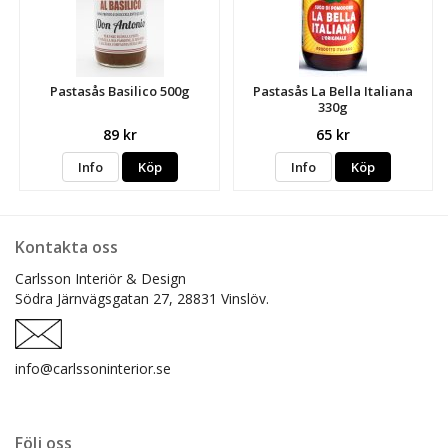
Pastasås Basilico 500g
Pastasås La Bella Italiana
330g
89 kr
65 kr
Info
Köp
Info
Köp
Kontakta oss
Carlsson Interiör & Design
Södra Järnvägsgatan 27,
28831 Vinslöv.
info@carlssoninterior.se
Följ oss