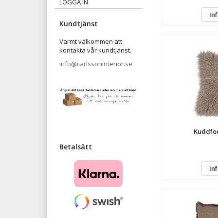
LOGGA IN
In
Kundtjänst
Varmt välkommen att
kontakta vår kundtjänst.
info@carlssoninterior.se
Kuddfod
Betalsätt
In