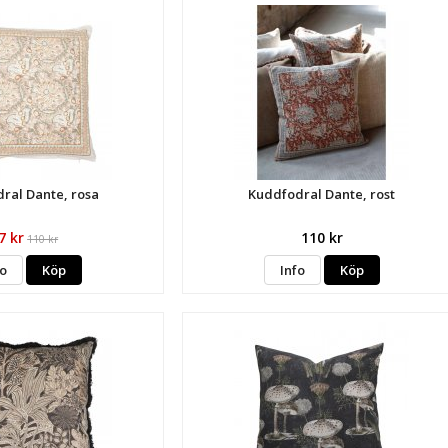
ral Dante, rosa
Kuddfodral Dante, rost
7 kr
110 kr
110 kr
fo
Köp
Info
Köp