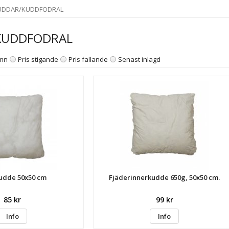
UDDAR/KUDDFODRAL
KUDDFODRAL
mn
Pris stigande
Pris fallande
Senast inlagd
udde 50x50 cm
Fjäderinnerkudde 650g, 50x50 cm.
85 kr
99 kr
Info
Info