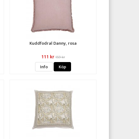
Kuddfodral Danny, rosa
111 kr
159 kr
Info
Köp