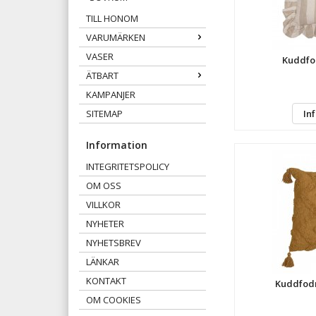
TILL HONOM
VARUMÄRKEN
VASER
Kuddfod
ÄTBART
KAMPANJER
In
SITEMAP
Information
INTEGRITETSPOLICY
OM OSS
VILLKOR
NYHETER
NYHETSBREV
LÄNKAR
KONTAKT
Kuddfodr
OM COOKIES