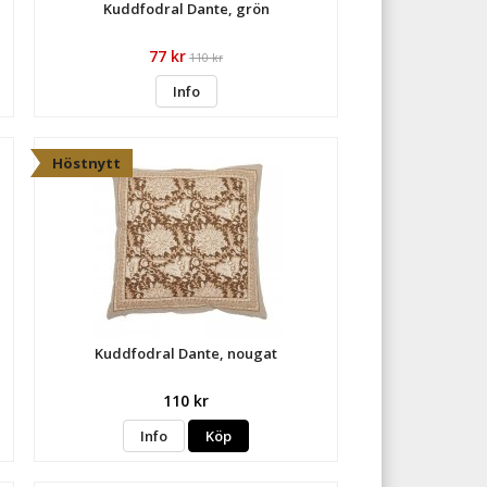
Kuddfodral Dante, grön
77 kr
110 kr
Info
Höstnytt
Kuddfodral Dante, nougat
110 kr
Info
Köp