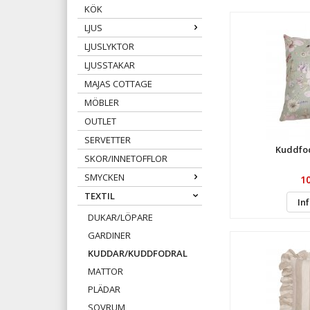
KÖK
LJUS
LJUSLYKTOR
LJUSSTAKAR
MAJAS COTTAGE
MÖBLER
OUTLET
SERVETTER
Kuddfod
SKOR/INNETOFFLOR
SMYCKEN
1
TEXTIL
In
DUKAR/LÖPARE
GARDINER
KUDDAR/KUDDFODRAL
MATTOR
PLÄDAR
SOVRUM