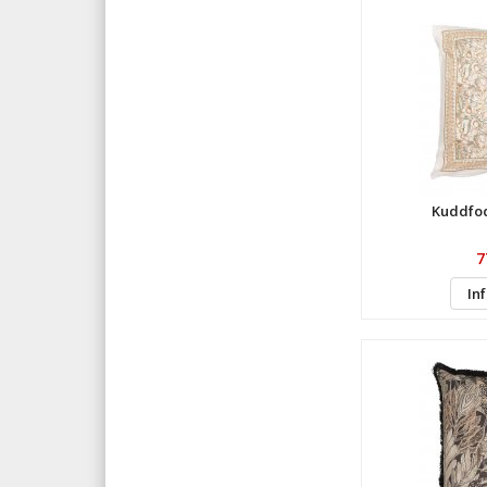
Kuddfod
7
In