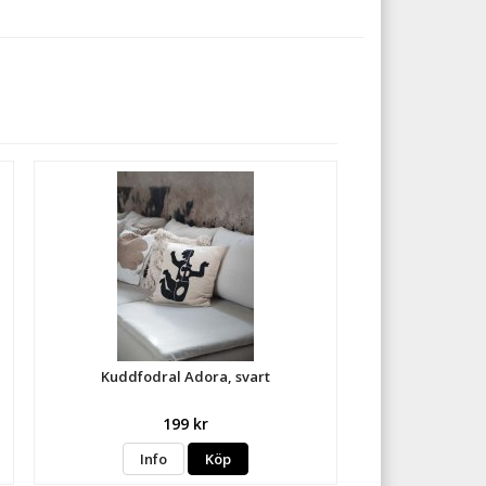
Kuddfodral Adora, svart
199 kr
Info
Köp