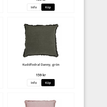
Info
Köp
Kuddfodral Danny, grön
159 kr
Info
Köp