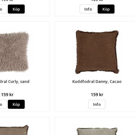
fo
Köp
Info
Köp
ral Curly, sand
Kuddfodral Danny, Cacao
159 kr
159 kr
fo
Köp
Info