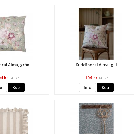
ral Alma, grön
Kuddfodral Alma, gul
04 kr
104 kr
149 kr
149 kr
fo
Köp
Info
Köp