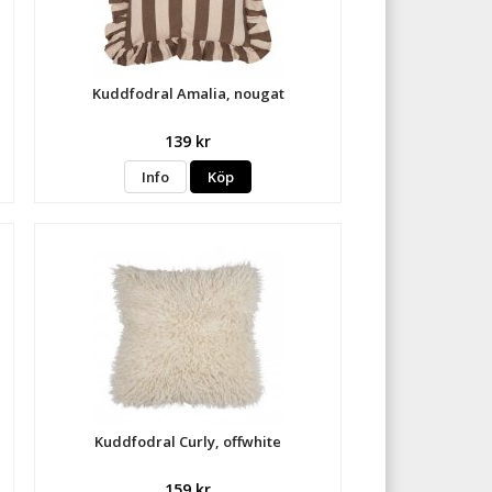
Kuddfodral Amalia, nougat
139 kr
Info
Köp
Kuddfodral Curly, offwhite
159 kr