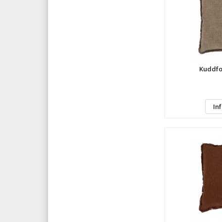
Kuddfo
In