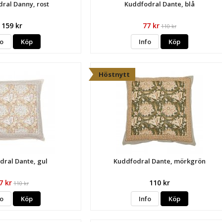
ral Danny, rost
Kuddfodral Dante, blå
159 kr
77 kr
110 kr
fo
Köp
Info
Köp
Höstnytt
dral Dante, gul
Kuddfodral Dante, mörkgrön
7 kr
110 kr
110 kr
fo
Köp
Info
Köp