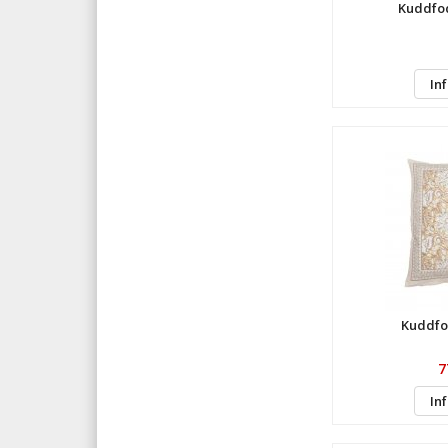
Kuddfod
In
Kuddfo
7
In