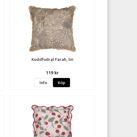
Kuddfodral Farah, lin
119 kr
Info
Köp