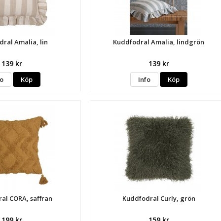
ral Amalia, lin
Kuddfodral Amalia, lindgrön
139 kr
139 kr
fo
Köp
Info
Köp
al CORA, saffran
Kuddfodral Curly, grön
199 kr
159 kr