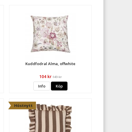
Kuddfodral Alma, offwhite
104 kr
149 kr
Info
Köp
Höstnytt