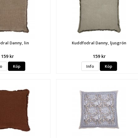
dral Danny, lin
Kuddfodral Danny, ljusgrön
159 kr
159 kr
fo
Köp
Info
Köp