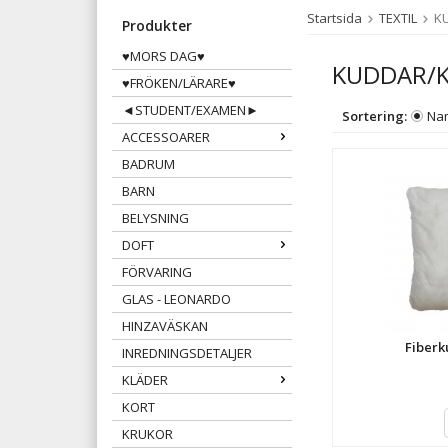
Startsida
TEXTIL
K
Produkter
♥MORS DAG♥
KUDDAR/
♥FRÖKEN/LÄRARE♥
◄STUDENT/EXAMEN►
Sortering:
Na
ACCESSOARER
BADRUM
BARN
BELYSNING
DOFT
FÖRVARING
GLAS - LEONARDO
HINZAVÄSKAN
Fiberk
INREDNINGSDETALJER
KLÄDER
KORT
KRUKOR