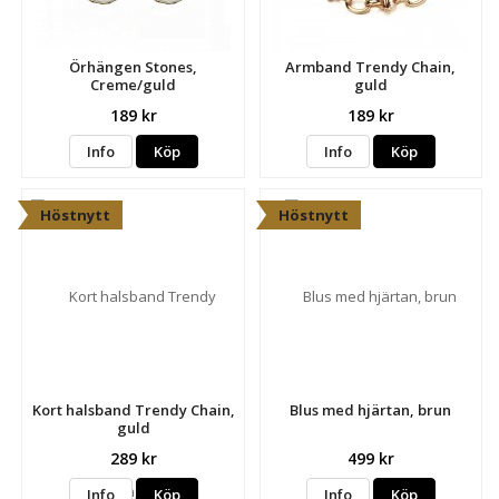
Örhängen Stones,
Armband Trendy Chain,
Creme/guld
guld
189 kr
189 kr
Info
Köp
Info
Köp
Höstnytt
Höstnytt
Kort halsband Trendy Chain,
Blus med hjärtan, brun
guld
289 kr
499 kr
Info
Köp
Info
Köp