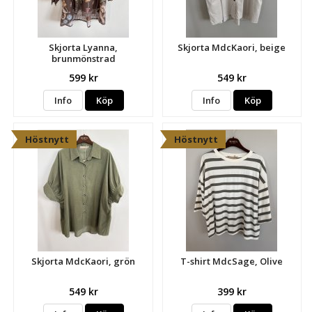
Skjorta Lyanna,
Skjorta MdcKaori, beige
brunmönstrad
599 kr
549 kr
Info
Köp
Info
Köp
Höstnytt
Höstnytt
Skjorta MdcKaori, grön
T-shirt MdcSage, Olive
549 kr
399 kr