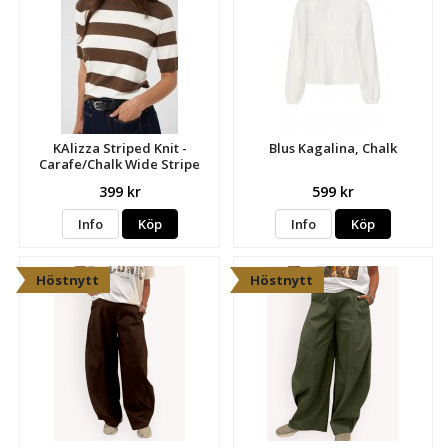
KAlizza Striped Knit -
Blus Kagalina, Chalk
Carafe/Chalk Wide Stripe
399 kr
599 kr
Info
Köp
Info
Köp
Höstnytt
Höstnytt