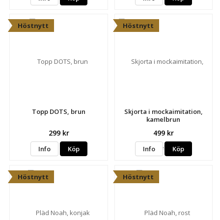
Höstnytt
Höstnytt
Topp DOTS, brun
Skjorta i mockaimitation,
kamelbrun
299 kr
499 kr
Info
Köp
Info
Köp
Höstnytt
Höstnytt