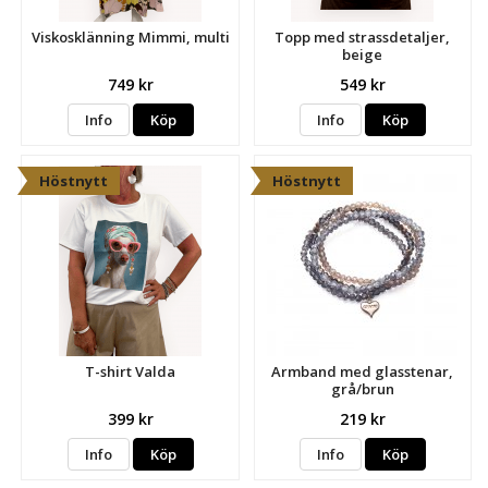
Viskosklänning Mimmi, multi
Topp med strassdetaljer,
beige
749 kr
549 kr
Info
Köp
Info
Köp
Höstnytt
Höstnytt
T-shirt Valda
Armband med glasstenar,
grå/brun
399 kr
219 kr
Info
Köp
Info
Köp