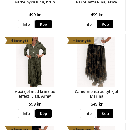
Barrelbyxa Rina, brun
Barrelbyxa Rina, Army
499 kr
499 kr
Info
Köp
Info
Köp
Höstnytt
Höstnytt
Maxikjol med krinklad
Camo-mönstrad tyllkjol
effekt, Lissi, Army
Marina
599 kr
649 kr
Info
Köp
Info
Köp
Höstnytt
Höstnytt