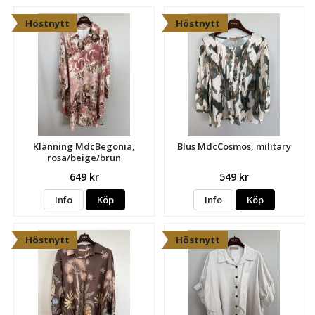
Höstnytt
Höstnytt
Klänning MdcBegonia,
Blus MdcCosmos, military
rosa/beige/brun
649 kr
549 kr
Info
Köp
Info
Köp
Höstnytt
Höstnytt