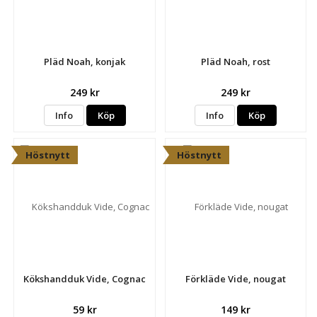
Pläd Noah, konjak
Pläd Noah, rost
249 kr
249 kr
Info
Köp
Info
Köp
Höstnytt
Höstnytt
Kökshandduk Vide, Cognac
Förkläde Vide, nougat
59 kr
149 kr