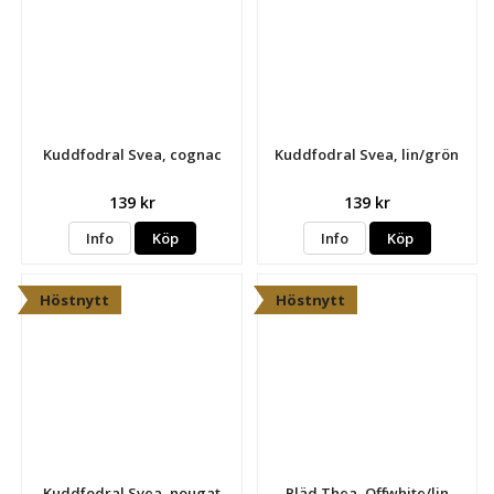
Kuddfodral Svea, cognac
Kuddfodral Svea, lin/grön
139 kr
139 kr
Info
Köp
Info
Köp
Höstnytt
Höstnytt
Kuddfodral Svea, nougat
Pläd Thea, Offwhite/lin