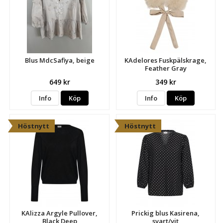
Blus MdcSafiya, beige
KAdelores Fuskpälskrage,
Feather Gray
649 kr
349 kr
Info
Köp
Info
Köp
Höstnytt
Höstnytt
KAlizza Argyle Pullover,
Prickig blus Kasirena,
Black Deep
svart/vit