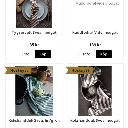
Tygservett Svea, nougat
Kuddfodral Vide, nougat
35 kr
139 kr
Info
Köp
Info
Köp
Höstnytt
Höstnytt
Kökshandduk Svea, lin/grön
Kökshandduk Svea, nougat