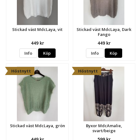
Stickad väst MdcLaya, vit
Stickad väst MdcLaya, Dark
Fango
449 kr
449 kr
Info
Köp
Info
Köp
Höstnytt
Höstnytt
Stickad väst MdcLaya, grön
Byxor MdcAmalie,
svart/beige
449 kr
599 kr