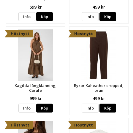
699 kr
499 kr
Info
Köp
Info
Köp
Höstnytt
Höstnytt
Kagilda långklänning,
Byxor Kaheather cropped,
Carafe
brun
999 kr
499 kr
Info
Köp
Info
Köp
Höstnytt
Höstnytt