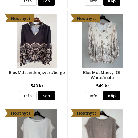
Info
Köp
Info
Köp
Höstnytt
Höstnytt
Blus MdcLinden, svart/beige
Blus MdcMaevy, Off
White/multi
549 kr
549 kr
Info
Köp
Info
Köp
Höstnytt
Höstnytt