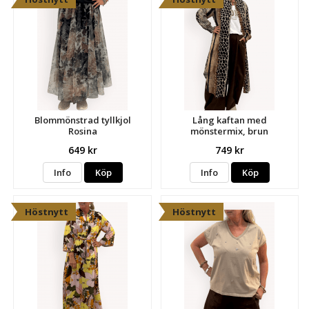
Blommönstrad tyllkjol
Lång kaftan med
Rosina
mönstermix, brun
649 kr
749 kr
Info
Köp
Info
Köp
Höstnytt
Höstnytt