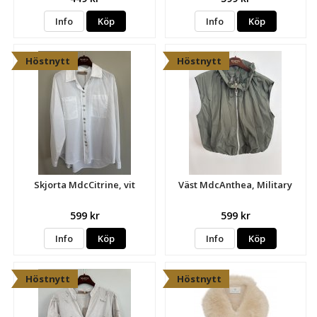
Info
Köp
Info
Köp
Höstnytt
Höstnytt
Skjorta MdcCitrine, vit
Väst MdcAnthea, Military
599 kr
599 kr
Info
Köp
Info
Köp
Höstnytt
Höstnytt