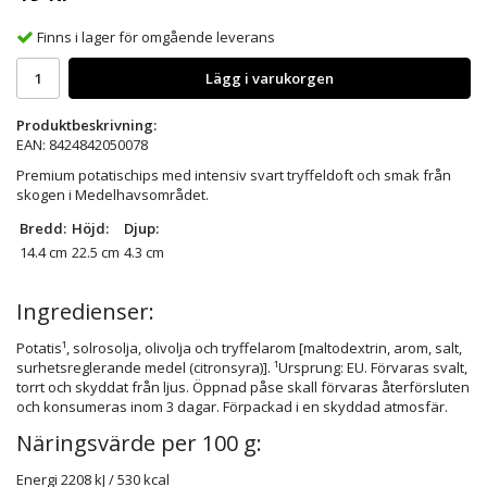
Finns i lager för omgående leverans
Lägg i varukorgen
Produktbeskrivning:
EAN: 8424842050078
Premium potatischips med intensiv svart tryffeldoft och smak från
skogen i Medelhavsområdet.
Bredd:
Höjd:
Djup:
14.4 cm
22.5 cm
4.3 cm
Ingredienser:
Potatis¹, solrosolja, olivolja och tryffelarom [maltodextrin, arom, salt,
surhetsreglerande medel (citronsyra)]. ¹Ursprung: EU. Förvaras svalt,
torrt och skyddat från ljus. Öppnad påse skall förvaras återförsluten
och konsumeras inom 3 dagar. Förpackad i en skyddad atmosfär.
Näringsvärde per 100 g:
Energi
2208 kJ / 530 kcal