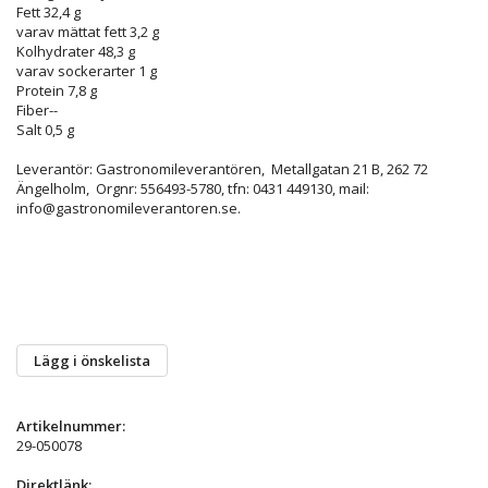
Fett
32,4 g
varav mättat fett
3,2 g
Kolhydrater
48,3 g
varav sockerarter
1 g
Protein
7,8 g
Fiber
--
Salt
0,5 g
Leverantör: Gastronomileverantören,
Metallgatan 21 B, 262 72
Ängelholm, Orgnr: 556493-5780, tfn:
0431 449130, mail:
info@gastronomileverantoren.se.
Lägg i önskelista
Artikelnummer:
29-050078
Direktlänk: