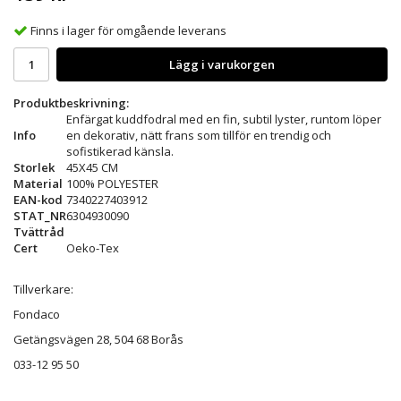
Finns i lager för omgående leverans
Lägg i varukorgen
Produktbeskrivning:
Enfärgat kuddfodral med en fin, subtil lyster, runtom löper
Info
en dekorativ, nätt frans som tillför en trendig och
sofistikerad känsla.
Storlek
45X45 CM
Material
100% POLYESTER
EAN-kod
7340227403912
STAT_NR
6304930090
Tvättråd
Cert
Oeko-Tex
Tillverkare:
Fondaco
Getängsvägen 28, 504 68 Borås
033-12 95 50