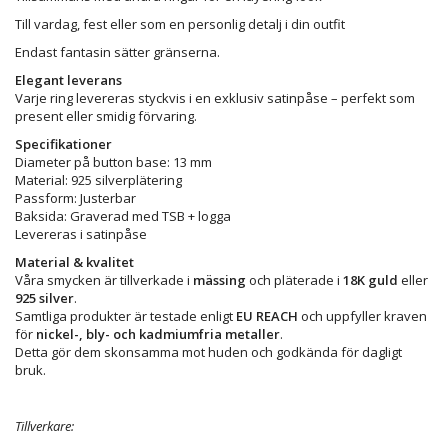
Till vardag, fest eller som en personlig detalj i din outfit
Endast fantasin sätter gränserna.
Elegant leverans
Varje ring levereras styckvis i en exklusiv satinpåse – perfekt som
present eller smidig förvaring.
Specifikationer
Diameter på button base: 13 mm
Material: 925 silverplätering
Passform: Justerbar
Baksida: Graverad med TSB + logga
Levereras i satinpåse
Material & kvalitet
Våra smycken är tillverkade i
mässing
och pläterade i
18K guld
eller
925 silver
.
Samtliga produkter är testade enligt
EU REACH
och uppfyller kraven
för
nickel-, bly- och kadmiumfria metaller
.
Detta gör dem skonsamma mot huden och godkända för dagligt
bruk.
Tillverkare: