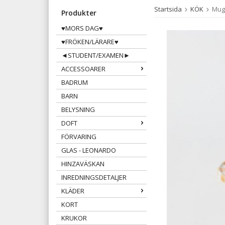
Startsida
KÖK
Mugg
Produkter
♥MORS DAG♥
♥FRÖKEN/LÄRARE♥
◄STUDENT/EXAMEN►
ACCESSOARER
BADRUM
BARN
BELYSNING
DOFT
FÖRVARING
GLAS - LEONARDO
HINZAVÄSKAN
INREDNINGSDETALJER
KLÄDER
KORT
KRUKOR