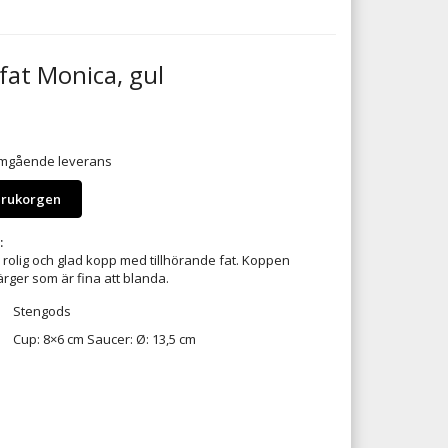
at Monica, gul
 omgående leverans
arukorgen
:
 rolig och glad kopp med tillhörande fat. Koppen
färger som är fina att blanda.
Stengods
Cup: 8×6 cm Saucer: Ø: 13,5 cm