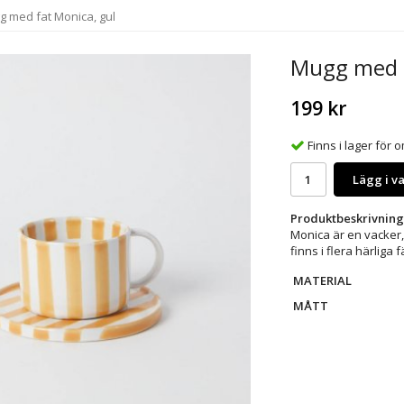
 med fat Monica, gul
Mugg med f
199 kr
Finns i lager för
Lägg i v
Produktbeskrivning
Monica är en vacker,
finns i flera härliga 
MATERIAL
MÅTT