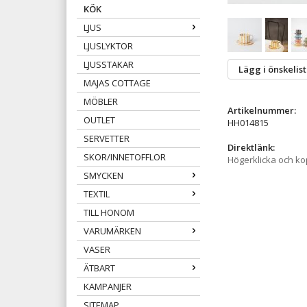
KÖK
LJUS
LJUSLYKTOR
LJUSSTAKAR
Lägg i önskelis
MAJAS COTTAGE
MÖBLER
Artikelnummer:
OUTLET
HH014815
SERVETTER
Direktlänk:
SKOR/INNETOFFLOR
Högerklicka och k
SMYCKEN
TEXTIL
TILL HONOM
VARUMÄRKEN
VASER
ÄTBART
KAMPANJER
SITEMAP