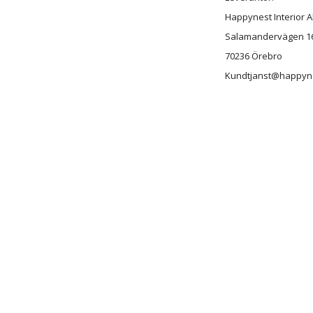
Happynest Interior 
Salamandervägen 1
70236 Örebro
Kundtjanst@happyn