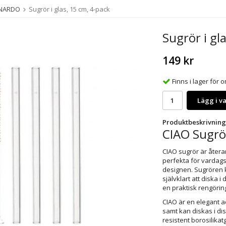
ONARDO
Sugrör i glas, 15 cm, 4-pack
Sugrör i gl
149 kr
Finns i lager för
Lägg i v
Produktbeskrivning
CIAO Sugrö
CIAO sugrör är återa
perfekta för vardagsb
designen. Sugrören k
självklart att diska 
en praktisk rengörin
CIAO är en elegant a
samt kan diskas i dis
resistent borosilikat