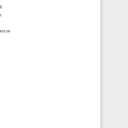
AB
6
est.se