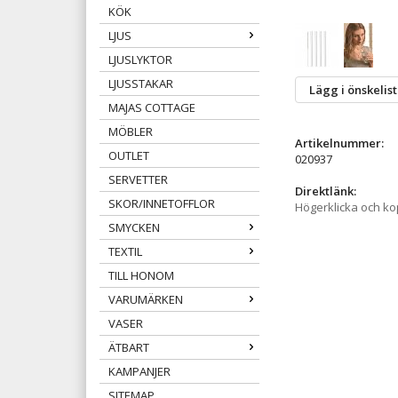
KÖK
LJUS
LJUSLYKTOR
LJUSSTAKAR
Lägg i önskelis
MAJAS COTTAGE
MÖBLER
Artikelnummer:
OUTLET
020937
SERVETTER
Direktlänk:
SKOR/INNETOFFLOR
Högerklicka och k
SMYCKEN
TEXTIL
TILL HONOM
VARUMÄRKEN
VASER
ÄTBART
KAMPANJER
SITEMAP