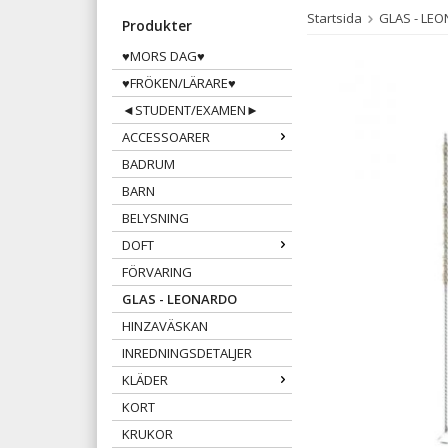
Startsida
GLAS - LE
Produkter
♥MORS DAG♥
♥FRÖKEN/LÄRARE♥
◄STUDENT/EXAMEN►
ACCESSOARER
BADRUM
BARN
BELYSNING
DOFT
FÖRVARING
GLAS - LEONARDO
HINZAVÄSKAN
INREDNINGSDETALJER
KLÄDER
KORT
KRUKOR