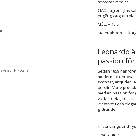
serveras med stil.
CIAO sugrör i glas sälj
engångssugrör i plas
Mått: H 15 cm
ta
Material: Borosilikat
Leonardo ä
passion för
opiera adressen
Sedan 1859 har föret
modern och innovativ
skönhet, erbjuder Leo
porslin. Varje produ
med en passion för gl
vacker detalj i ditt h
kreativitet och eleg
glittrande.
Tillverkningsland Ty
Leverantör: