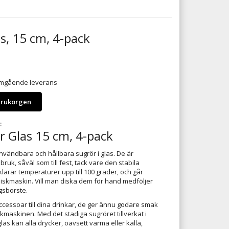
as, 15 cm, 4-pack
 omgående leverans
arukorgen
:
r Glas 15 cm, 4-pack
nvändbara och hållbara sugrör i glas. De är
ruk, såväl som till fest, tack vare den stabila
larar temperaturer upp till 100 grader, och går
i diskmaskin. Vill man diska dem för hand medföljer
gsborste.
ccessoar till dina drinkar, de ger ännu godare smak
kmaskinen. Med det stadiga sugröret tillverkat i
glas kan alla drycker, oavsett varma eller kalla,