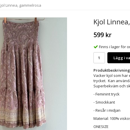
Kjol Linnea, gammelrosa
Kjol Linne
599 kr
Finns i lager för
Lägg i v
Produktbeskrivning
Vacker kjol som har 
trycket. Kan använda
Superbekväm och skön 
- Feminint tryck
- Smockkant
- Resår i midjan
Material: 100% visko
ONESIZE