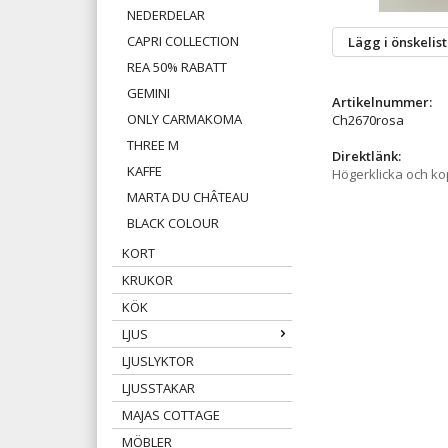
NEDERDELAR
CAPRI COLLECTION
Lägg i önskelis
REA 50% RABATT
GEMINI
Artikelnummer:
ONLY CARMAKOMA
Ch2670rosa
THREE M
Direktlänk:
KAFFE
Högerklicka och k
MARTA DU CHÂTEAU
BLACK COLOUR
KORT
KRUKOR
KÖK
LJUS
LJUSLYKTOR
LJUSSTAKAR
MAJAS COTTAGE
MÖBLER