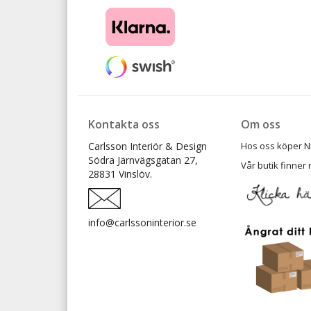
Kontakta oss
Om oss
Carlsson Interiör & Design
Hos oss köper Ni t
Södra Järnvägsgatan 27,
Vår butik finner 
28831 Vinslöv.
info@carlssoninterior.se