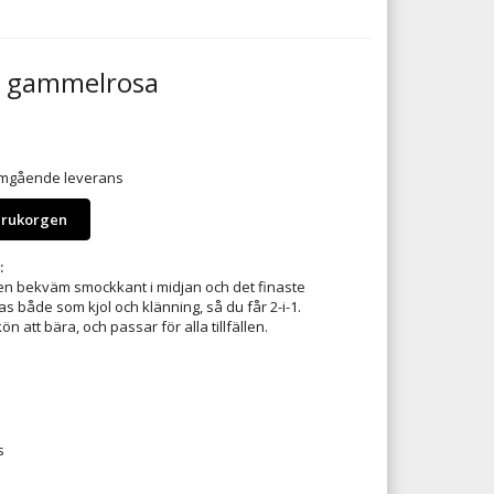
a, gammelrosa
 omgående leverans
arukorgen
:
en bekväm smockkant i midjan och det finaste
s både som kjol och klänning, så du får 2-i-1.
att bära, och passar för alla tillfällen.
s