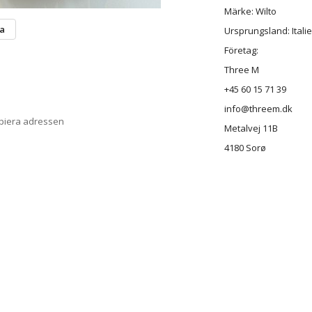
Märke: Wilto
ta
Ursprungsland: Itali
Företag:
Three M
+45 60 15 71 39
info@threem.dk
opiera adressen
Metalvej 11B
4180 Sorø