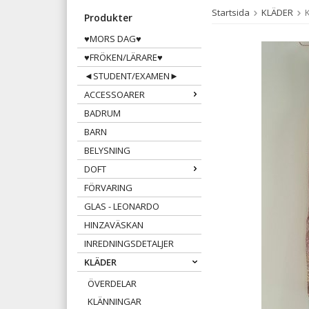
Startsida
KLÄDER
Produkter
♥MORS DAG♥
♥FRÖKEN/LÄRARE♥
◄STUDENT/EXAMEN►
ACCESSOARER
BADRUM
BARN
BELYSNING
DOFT
FÖRVARING
GLAS - LEONARDO
HINZAVÄSKAN
INREDNINGSDETALJER
KLÄDER
ÖVERDELAR
KLÄNNINGAR