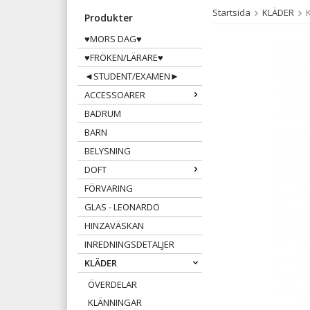
Startsida
KLÄDER
K
Produkter
♥MORS DAG♥
♥FRÖKEN/LÄRARE♥
◄STUDENT/EXAMEN►
ACCESSOARER
BADRUM
BARN
BELYSNING
DOFT
FÖRVARING
GLAS - LEONARDO
HINZAVÄSKAN
INREDNINGSDETALJER
KLÄDER
ÖVERDELAR
KLÄNNINGAR