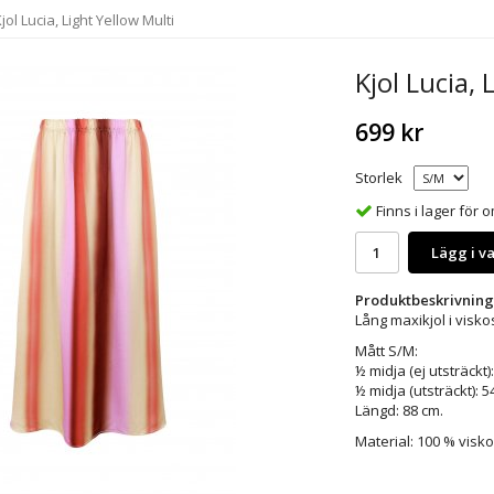
jol Lucia, Light Yellow Multi
Kjol Lucia, 
699 kr
Storlek
Finns i lager för
Lägg i v
Produktbeskrivning
Lång maxikjol i visk
Mått S/M:
½ midja (ej utsträckt)
½ midja (utsträckt): 5
Längd: 88 cm.
Material: 100 % visk