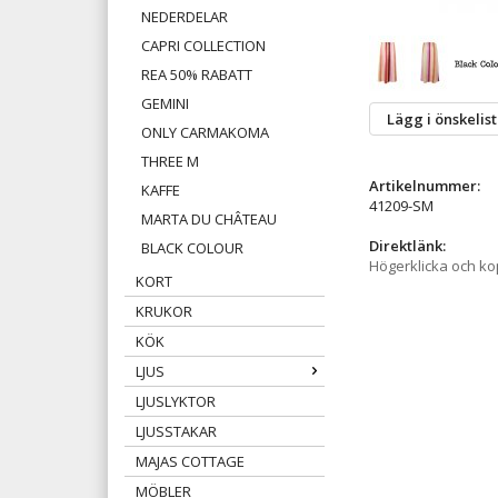
NEDERDELAR
CAPRI COLLECTION
REA 50% RABATT
GEMINI
Lägg i önskelis
ONLY CARMAKOMA
THREE M
Artikelnummer:
KAFFE
41209-SM
MARTA DU CHÂTEAU
Direktlänk:
BLACK COLOUR
Högerklicka och k
KORT
KRUKOR
KÖK
LJUS
LJUSLYKTOR
LJUSSTAKAR
MAJAS COTTAGE
MÖBLER