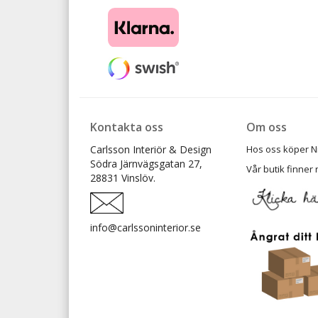
Kontakta oss
Om oss
Carlsson Interiör & Design
Hos oss köper Ni t
Södra Järnvägsgatan 27,
Vår butik finner 
28831 Vinslöv.
info@carlssoninterior.se