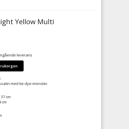
Light Yellow Multi
 omgående leverans
arukorgen
:
ossatin med tie-dye-mönster.
: 37 cm
4 cm
os