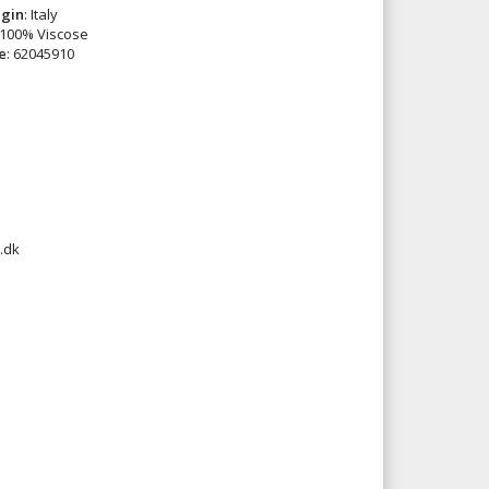
igin
: Italy
 100% Viscose
e
: 62045910
.dk