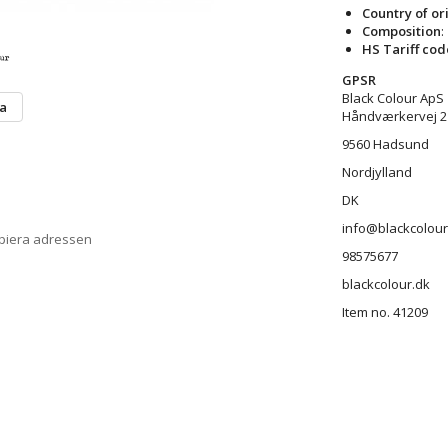
Country of or
Composition
:
HS Tariff cod
GPSR
Black Colour ApS
ta
Håndværkervej 2
9560 Hadsund
Nordjylland
DK
info@blackcolour
opiera adressen
98575677
blackcolour.dk
Item no. 41209