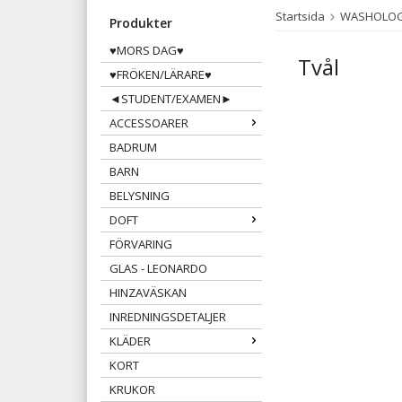
Startsida
WASHOLOG
Produkter
♥MORS DAG♥
Tvål
♥FRÖKEN/LÄRARE♥
◄STUDENT/EXAMEN►
ACCESSOARER
BADRUM
BARN
BELYSNING
DOFT
FÖRVARING
GLAS - LEONARDO
HINZAVÄSKAN
INREDNINGSDETALJER
KLÄDER
KORT
KRUKOR