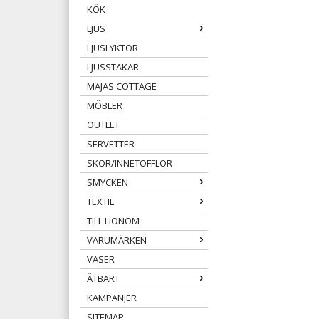
KÖK
LJUS
LJUSLYKTOR
LJUSSTAKAR
MAJAS COTTAGE
MÖBLER
OUTLET
SERVETTER
SKOR/INNETOFFLOR
SMYCKEN
TEXTIL
TILL HONOM
VARUMÄRKEN
VASER
ÄTBART
KAMPANJER
SITEMAP