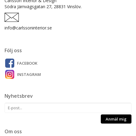
Carlsson Interiör & Design
Södra Järnvägsgatan 27,
28831 Vinslöv.
info@carlssoninterior.se
Följ oss
FACEBOOK
INSTAGRAM
Nyhetsbrev
Anmäl mig
Om oss