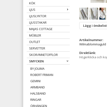
KÖK
LJUS
LJUSLYKTOR
LJUSSTAKAR
Lägg i önskelis
MAJAS COTTAGE
MÖBLER
Artikelnummer:
OUTLET
Wilmablommaguld
SERVETTER
Direktlänk:
SKOR/INNETOFFLOR
Högerklicka och k
SMYCKEN
BY JOLIMA
ROBERT FRIMAN
GEMINI
ARMBAND
HALSBAND
RINGAR
ÖRHÄNGEN