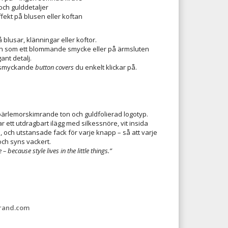
ch gulddetaljer
fekt på blusen eller koftan
 blusar, klänningar eller koftor.
en som ett blommande smycke eller på ärmsluten
ant detalj.
 smyckande
button covers
du enkelt klickar på.
ärlemorskimrande ton och guldfolierad logotyp.
 ett utdragbart ilägg med silkessnöre, vit insida
, och utstansade fack för varje knapp – så att varje
och syns vackert.
– because style lives in the little things.”
rand.com