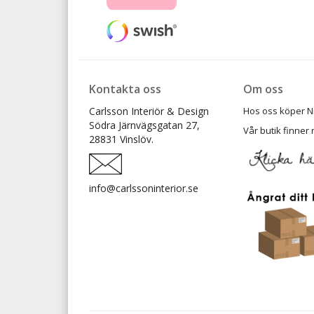
Kontakta oss
Om oss
Carlsson Interiör & Design
Hos oss köper Ni t
Södra Järnvägsgatan 27,
Vår butik finner 
28831 Vinslöv.
info@carlssoninterior.se