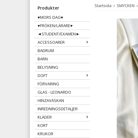
Startsida
SMYCKEN
Produkter
♥MORS DAG♥
♥FRÖKEN/LÄRARE♥
◄STUDENT/EXAMEN►
ACCESSOARER
BADRUM
BARN
BELYSNING
DOFT
FÖRVARING
GLAS - LEONARDO
HINZAVÄSKAN
INREDNINGSDETALJER
KLÄDER
KORT
KRUKOR