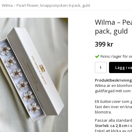
Wilma – Pearl Flower, knappsmycken 6-pack, guld
Wilma – Pe
pack, guld
399 kr
Finns i lager för
Lägg i v
Produktbeskrivning
Wilma är en blomfo
guldfärgad mitt som f
Ett
button cover
som ge
fast den över en knap
blomstra.
Passar alla standard
Storlek: ca 2,8 cm i
Enkel att klicka av 