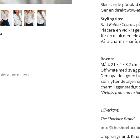
Skimrande pärlblad o
Ger en direkt wow-ef
Stylingtips:
Sätt
Button Charms
på
Placera en vid krag
ta
för en mjuk men eleg
Våra charms – små,
Boxen:
Mått: 21 × 4 × 3,2 cm
Off white med svag p
opiera adressen
Den nya designen har
som lyfter detaljerna
charm ligger stadigt 
“Details from top to toe 
Tillverkare:
The Shoelace Brand
info@theshoelaceb
Ursprungsland: Kina