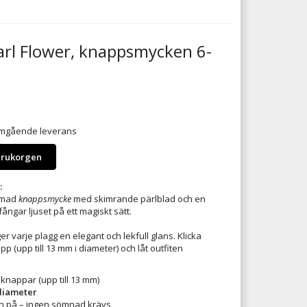
arl Flower, knappsmycken 6-
 omgående leverans
arukorgen
:
rmad
knappsmycke
med skimrande pärlblad och en
ångar ljuset på ett magiskt sätt.
r varje plagg en elegant och lekfull glans. Klicka
p (upp till 13 mm i diameter) och låt outfiten
knappar (upp till 13 mm)
 diameter
och på – ingen sömnad krävs