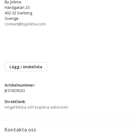
By Jolima
Härdgatan 23
432 32 Varberg
Sverige
contact@byjolima.com
Lägg i önskelista
Artikelnummer:
JE310CRGO
Direktlänk:
Högerklicka och kopiera adressen
Kontakta oss