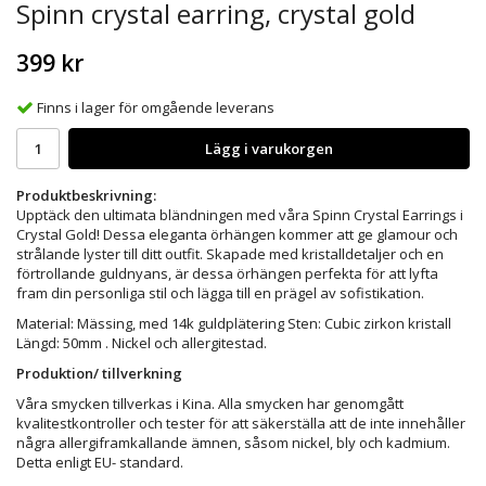
Spinn crystal earring, crystal gold
399 kr
Finns i lager för omgående leverans
Lägg i varukorgen
Produktbeskrivning:
Upptäck den ultimata bländningen med våra Spinn Crystal Earrings i
Crystal Gold! Dessa eleganta örhängen kommer att ge glamour och
strålande lyster till ditt outfit. Skapade med kristalldetaljer och en
förtrollande guldnyans, är dessa örhängen perfekta för att lyfta
fram din personliga stil och lägga till en prägel av sofistikation.
Material: Mässing, med 14k guldplätering Sten: Cubic zirkon kristall
Längd: 50mm . Nickel och allergitestad.
Produktion/ tillverkning
Våra smycken tillverkas i Kina. Alla smycken har genomgått
kvalitestkontroller och tester för att säkerställa att de inte innehåller
några allergiframkallande ämnen, såsom nickel, bly och kadmium.
Detta enligt EU- standard.