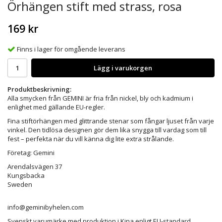
Örhängen stift med strass, rosa
169 kr
Finns i lager för omgående leverans
Lägg i varukorgen
Produktbeskrivning:
Alla smycken från GEMINI är fria från nickel, bly och kadmium i
enlighet med gällande EU-regler.
Fina stiftörhängen med glittrande stenar som fångar ljuset från varje
vinkel. Den tidlösa designen gör dem lika snygga till vardag som till
fest – perfekta när du vill känna dig lite extra strålande.
Företag: Gemini
Arendalsvägen 37
Kungsbacka
Sweden
info@geminibyhelen.com
Svenskt varumärke med produktion i Kina enligt EU-standard.