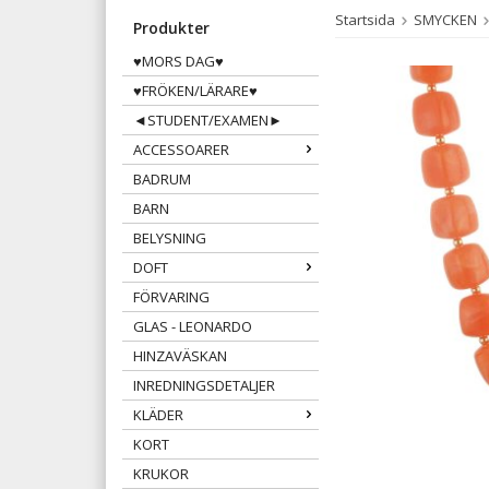
Startsida
SMYCKEN
Produkter
♥MORS DAG♥
♥FRÖKEN/LÄRARE♥
◄STUDENT/EXAMEN►
ACCESSOARER
BADRUM
BARN
BELYSNING
DOFT
FÖRVARING
GLAS - LEONARDO
HINZAVÄSKAN
INREDNINGSDETALJER
KLÄDER
KORT
KRUKOR