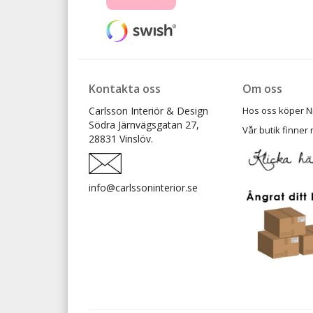
Kontakta oss
Om oss
Carlsson Interiör & Design
Hos oss köper Ni t
Södra Järnvägsgatan 27,
Vår butik finner 
28831 Vinslöv.
info@carlssoninterior.se