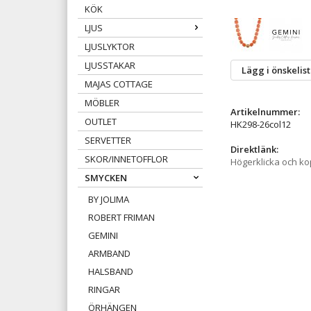
KÖK
LJUS
LJUSLYKTOR
LJUSSTAKAR
Lägg i önskelis
MAJAS COTTAGE
MÖBLER
Artikelnummer:
OUTLET
HK298-26col12
SERVETTER
Direktlänk:
SKOR/INNETOFFLOR
Högerklicka och k
SMYCKEN
BY JOLIMA
ROBERT FRIMAN
GEMINI
ARMBAND
HALSBAND
RINGAR
ÖRHÄNGEN