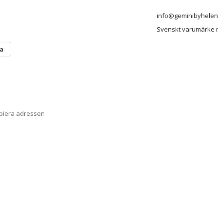
info@geminibyhelen
Svenskt varumärke me
ta
opiera adressen