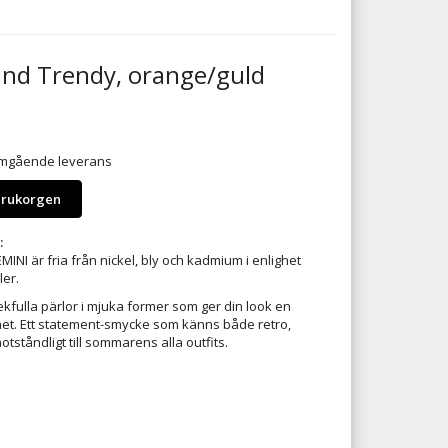
and Trendy, orange/guld
 omgående leverans
arukorgen
:
INI är fria från nickel, bly och kadmium i enlighet
er.
kfulla pärlor i mjuka former som ger din look en
het. Ett statement-smycke som känns både retro,
otståndligt till sommarens alla outfits.