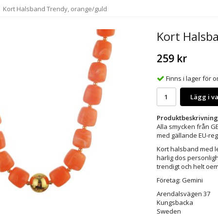
Kort Halsband Trendy, orange/guld
Kort Halsb
259 kr
Finns i lager för
Lägg i v
Produktbeskrivning
Alla smycken från GEM
med gällande EU-regl
Kort halsband med le
härlig dos personlig
trendigt och helt oem
Företag: Gemini
Arendalsvägen 37
Kungsbacka
Sweden