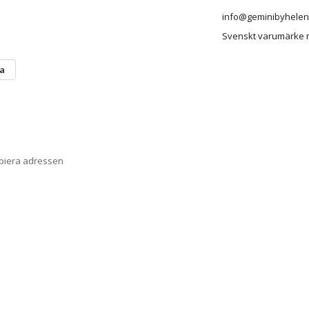
info@geminibyhelen
Svenskt varumärke me
ta
opiera adressen