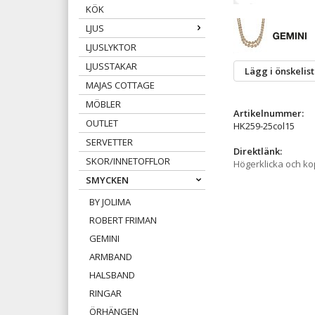
KÖK
LJUS
LJUSLYKTOR
LJUSSTAKAR
Lägg i önskelis
MAJAS COTTAGE
MÖBLER
Artikelnummer:
OUTLET
HK259-25col15
SERVETTER
Direktlänk:
SKOR/INNETOFFLOR
Högerklicka och k
SMYCKEN
BY JOLIMA
ROBERT FRIMAN
GEMINI
ARMBAND
HALSBAND
RINGAR
ÖRHÄNGEN