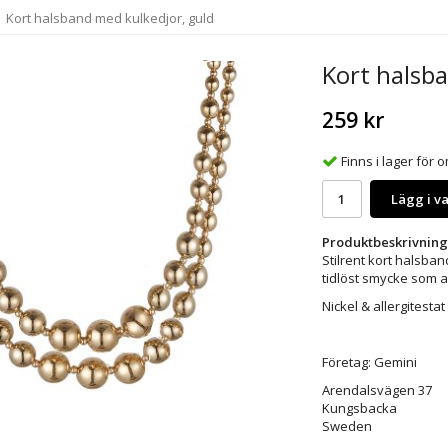
Kort halsband med kulkedjor, guld
Kort halsb
259 kr
Finns i lager för
Lägg i v
Produktbeskrivning
Stilrent kort halsban
tidlöst smycke som a
Nickel & allergitestat
Företag: Gemini
Arendalsvägen 37
Kungsbacka
Sweden