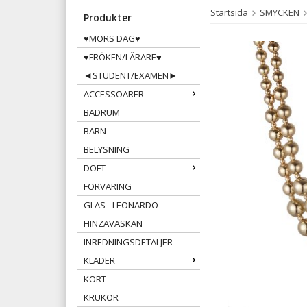
Startsida
SMYCKEN
Produkter
♥MORS DAG♥
♥FRÖKEN/LÄRARE♥
◄STUDENT/EXAMEN►
ACCESSOARER
BADRUM
BARN
BELYSNING
DOFT
FÖRVARING
GLAS - LEONARDO
HINZAVÄSKAN
INREDNINGSDETALJER
KLÄDER
KORT
KRUKOR