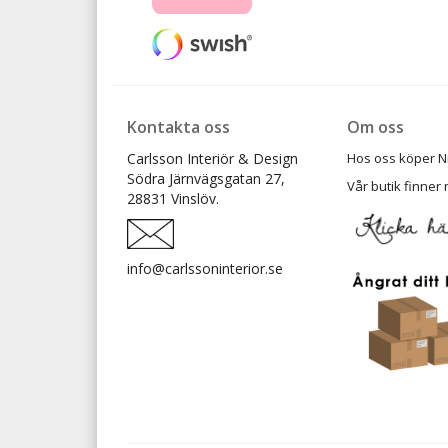
Kontakta oss
Om oss
Carlsson Interiör & Design
Hos oss köper Ni t
Södra Järnvägsgatan 27,
Vår butik finner 
28831 Vinslöv.
info@carlssoninterior.se