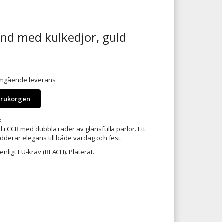
and med kulkedjor, guld
 omgående leverans
arukorgen
:
d i CCB med dubbla rader av glansfulla pärlor. Ett
dderar elegans till både vardag och fest.
 enligt EU-krav (REACH). Pläterat.