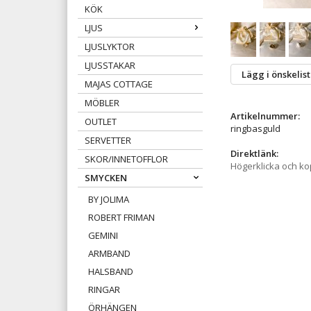
KÖK
LJUS
LJUSLYKTOR
LJUSSTAKAR
Lägg i önskelis
MAJAS COTTAGE
MÖBLER
Artikelnummer:
OUTLET
ringbasguld
SERVETTER
Direktlänk:
SKOR/INNETOFFLOR
Högerklicka och k
SMYCKEN
BY JOLIMA
ROBERT FRIMAN
GEMINI
ARMBAND
HALSBAND
RINGAR
ÖRHÄNGEN