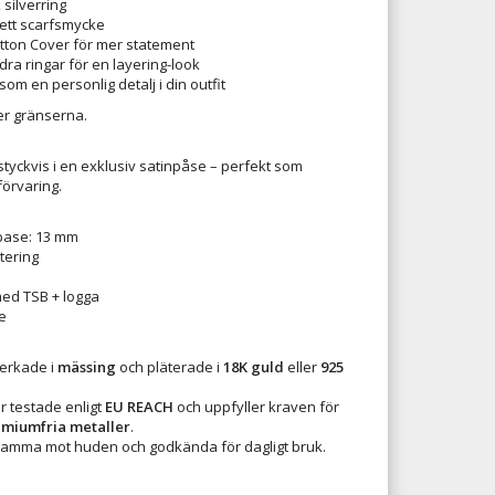
silverring
 ett scarfsmycke
tton Cover för mer statement
a ringar för en layering-look
 som en personlig detalj i din outfit
er gränserna.
styckvis i en exklusiv satinpåse – perfekt som
förvaring.
base: 13 mm
tering
ed TSB + logga
e
verkade i
mässing
och pläterade i
18K guld
eller
925
r testade enligt
EU REACH
och uppfyller kraven för
admiumfria metaller
.
amma mot huden och godkända för dagligt bruk.