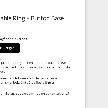
able Ring – Button Base
 omgående leverans
arukorgen
:
ll justerbar ring med en rund, slät button base på 13
ldpläterad och kan bäras som den är eller stylas
ver.
odern och följsam – och den justerbara
en sitter bekvämt på de flesta fingrar.
 är lika snygg solo som med en Button Cover på