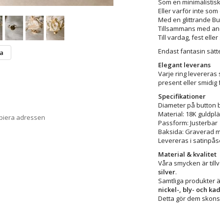
Som en minimalistisk 
Eller varför inte som
Med en glittrande Bu
Tillsammans med andr
Till vardag, fest eller
Endast fantasin sätt
ta
Elegant leverans
Varje ring levereras 
present eller smidig 
Specifikationer
Diameter på button 
Material: 18K guldplä
opiera adressen
Passform: Justerbar
Baksida: Graverad m
Levereras i satinpås
Material & kvalitet
Våra smycken är till
silver
.
Samtliga produkter ä
nickel-, bly- och k
Detta gör dem skons