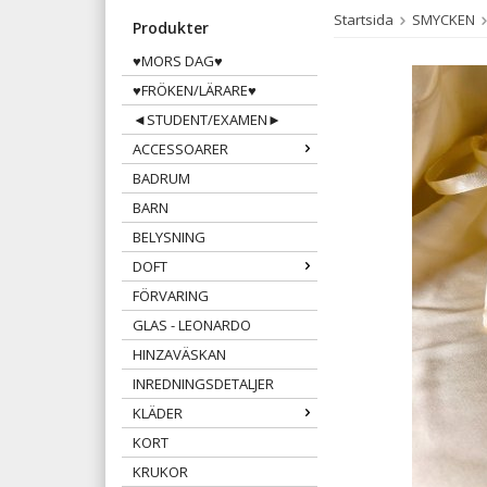
Startsida
SMYCKEN
Produkter
♥MORS DAG♥
♥FRÖKEN/LÄRARE♥
◄STUDENT/EXAMEN►
ACCESSOARER
BADRUM
BARN
BELYSNING
DOFT
FÖRVARING
GLAS - LEONARDO
HINZAVÄSKAN
INREDNINGSDETALJER
KLÄDER
KORT
KRUKOR