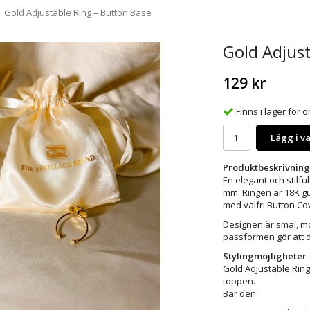
Gold Adjustable Ring – Button Base
Gold Adjust
129 kr
Finns i lager för
Lägg i v
Produktbeskrivning
En elegant och stilfu
mm. Ringen är 18K gu
med valfri Button Co
Designen är smal, m
passformen gör att d
Stylingmöjligheter
Gold Adjustable Ring
toppen.
Bär den: