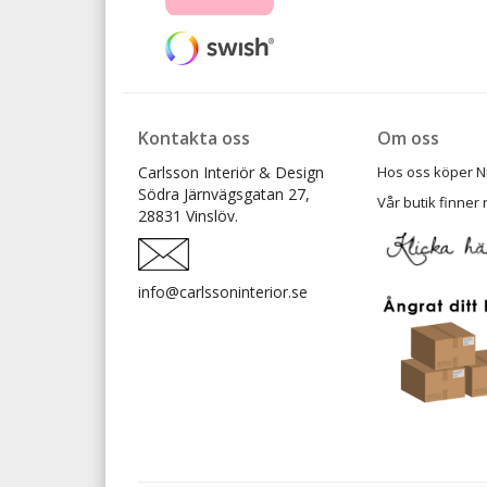
Kontakta oss
Om oss
Carlsson Interiör & Design
Hos oss köper Ni t
Södra Järnvägsgatan 27,
Vår butik finner 
28831 Vinslöv.
info@carlssoninterior.se