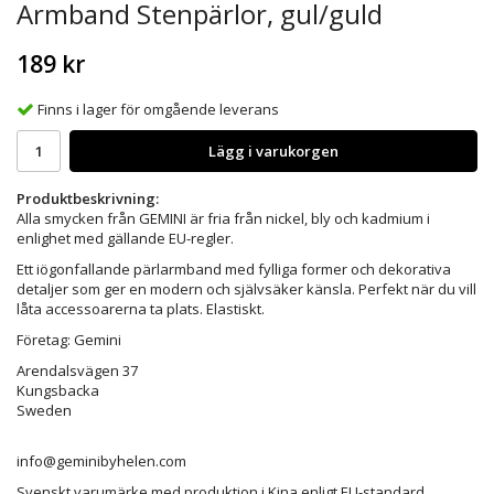
Armband Stenpärlor, gul/guld
189 kr
Finns i lager för omgående leverans
Lägg i varukorgen
Produktbeskrivning:
Alla smycken från GEMINI är fria från nickel, bly och kadmium i
enlighet med gällande EU-regler.
Ett iögonfallande pärlarmband med fylliga former och dekorativa
detaljer som ger en modern och självsäker känsla. Perfekt när du vill
låta accessoarerna ta plats. Elastiskt.
Företag: Gemini
Arendalsvägen 37
Kungsbacka
Sweden
info@geminibyhelen.com
Svenskt varumärke med produktion i Kina enligt EU-standard.