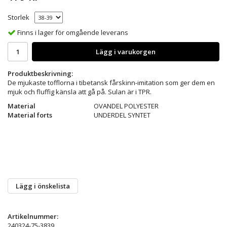
Storlek
Finns i lager för omgående leverans
Lägg i varukorgen
Produktbeskrivning:
De mjukaste tofflorna i tibetansk fårskinn-imitation som ger dem en
mjuk och fluffig känsla att gå på. Sulan är i TPR.
Material
OVANDEL POLYESTER
Material forts
UNDERDEL SYNTET
Lägg i önskelista
Artikelnummer:
240324-75-3839