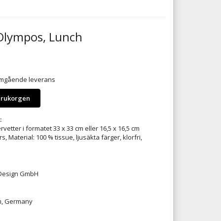
 Olympos, Lunch
 omgående leverans
arukorgen
:
vetter i formatet 33 x 33 cm eller 16,5 x 16,5 cm
rs, Material: 100 % tissue, ljusäkta färger, klorfri,
 Design GmbH
m, Germany