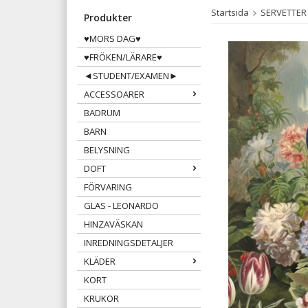
Startsida
SERVETTER
Produkter
♥MORS DAG♥
♥FRÖKEN/LÄRARE♥
◄STUDENT/EXAMEN►
ACCESSOARER
BADRUM
BARN
BELYSNING
DOFT
FÖRVARING
GLAS - LEONARDO
HINZAVÄSKAN
INREDNINGSDETALJER
KLÄDER
KORT
KRUKOR