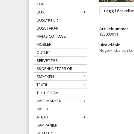
KÖK
Lägg i önskelis
LJUS
LJUSLYKTOR
LJUSSTAKAR
Artikelnummer:
133003011
MAJAS COTTAGE
MÖBLER
Direktlänk:
Högerklicka och k
OUTLET
SERVETTER
SKOR/INNETOFFLOR
SMYCKEN
TEXTIL
TILL HONOM
VARUMÄRKEN
VASER
ÄTBART
KAMPANJER
SITEMAP