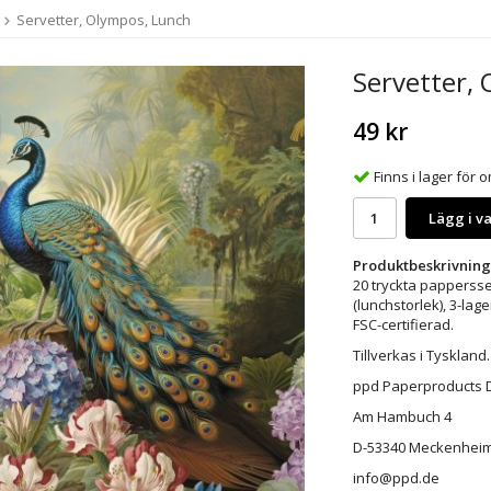
Servetter, Olympos, Lunch
Servetter,
49 kr
Finns i lager för
Lägg i v
Produktbeskrivning
20 tryckta pappersser
(lunchstorlek), 3-lage
FSC-certifierad.
Tillverkas i Tyskland.
ppd Paperproducts
Am Hambuch 4
D-53340 Meckenhei
info@ppd.de