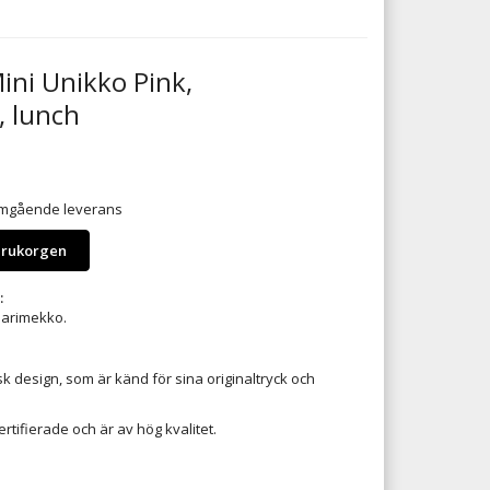
ini Unikko Pink,
 lunch
 omgående leverans
arukorgen
:
Marimekko.
k design, som är känd för sina originaltryck och
rtifierade och är av hög kvalitet.