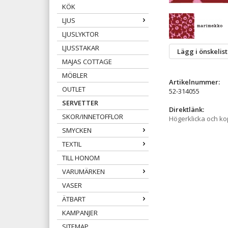
KÖK
LJUS
LJUSLYKTOR
LJUSSTAKAR
Lägg i önskelis
MAJAS COTTAGE
MÖBLER
Artikelnummer:
OUTLET
52-314055
SERVETTER
Direktlänk:
SKOR/INNETOFFLOR
Högerklicka och k
SMYCKEN
TEXTIL
TILL HONOM
VARUMÄRKEN
VASER
ÄTBART
KAMPANJER
SITEMAP