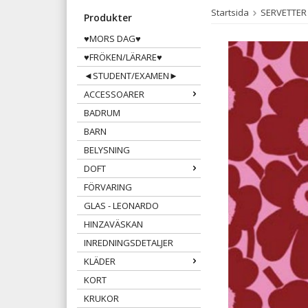
Startsida
SERVETTER
Produkter
♥MORS DAG♥
♥FRÖKEN/LÄRARE♥
◄STUDENT/EXAMEN►
ACCESSOARER
BADRUM
BARN
BELYSNING
DOFT
FÖRVARING
GLAS - LEONARDO
HINZAVÄSKAN
INREDNINGSDETALJER
KLÄDER
KORT
KRUKOR