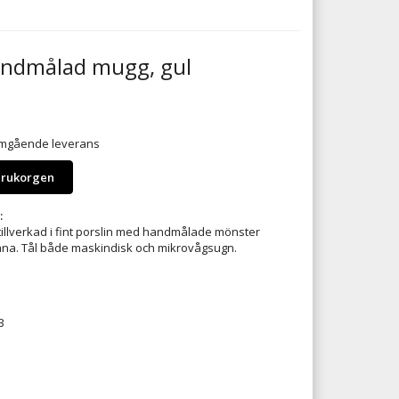
ndmålad mugg, gul
 omgående leverans
arukorgen
:
 tillverkad i fint porslin med handmålade mönster
ana. Tål både maskindisk och mikrovågsugn.
B