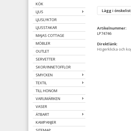
KÖK
Lägg i önskelis
LJUS
LJUSLYKTOR
LJUSSTAKAR
Artikelnummer:
LP74746
MAJAS COTTAGE
MÖBLER
Direktlänk:
Högerklicka och k
OUTLET
SERVETTER
SKOR/INNETOFFLOR
SMYCKEN
TEXTIL
TILL HONOM
VARUMÄRKEN
VASER
ÄTBART
KAMPANJER
SITEMAP