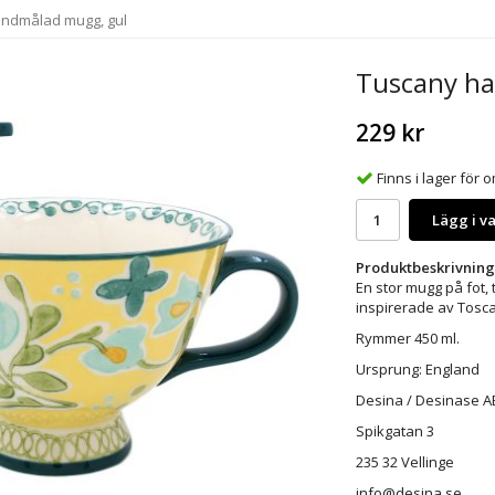
ndmålad mugg, gul
Tuscany ha
229 kr
Finns i lager för
Lägg i v
Produktbeskrivning
En stor mugg på fot,
inspirerade av Tosc
Rymmer 450 ml.
Ursprung: England
Desina / Desinase A
Spikgatan 3
235 32 Vellinge
info@desina.se