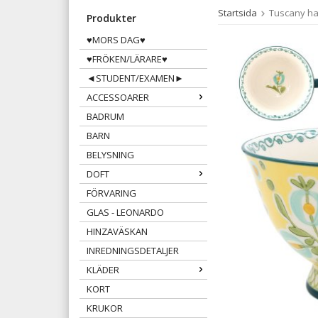
Startsida
Tuscany ha
Produkter
♥MORS DAG♥
♥FRÖKEN/LÄRARE♥
◄STUDENT/EXAMEN►
ACCESSOARER
BADRUM
BARN
BELYSNING
DOFT
FÖRVARING
GLAS - LEONARDO
HINZAVÄSKAN
INREDNINGSDETALJER
KLÄDER
KORT
KRUKOR