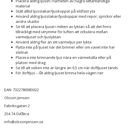
Placera aldrig ljuset i närheten av några lättantändliga
material
Ställ alltid ljusstakar/ljuskoppar på eldfast yta
Använd aldrig ljusstakar/ljuskoppar med repor, sprickor eller
andra skador
Se till att placera ljuset i mitten av lyktan så att det finns
tillräckligt med utrymme för luften att cirkulera mellan
värmeljuset och ljuslyktan
Använd aldrig fler än ett värmeljus per lykta
Flytta inte på ljuset när det brinner eller om vaxet inte har
stelnat
Placera inte brinnande ljus nära en värmekälla eller på
platser med drag
Se till att veken inte är längre än 0,5 cm när doftljuset tänds
För doftljus – låt aldrig ljuset brinna hela vägen ner
EAN:
7322780083022
Olsson Jensen
Fabriksgatan 2
254 74 Ödåkra
info@olssonjensen.se