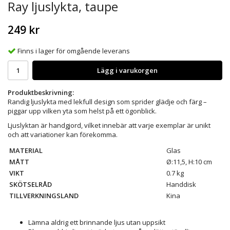
Ray ljuslykta, taupe
249 kr
Finns i lager för omgående leverans
Lägg i varukorgen
Produktbeskrivning:
Randig ljuslykta med lekfull design som sprider glädje och färg –
piggar upp vilken yta som helst på ett ögonblick.
Ljuslyktan är handgjord, vilket innebär att varje exemplar är unikt
och att variationer kan förekomma.
MATERIAL
Glas
MÅTT
Ø:11,5, H:10 cm
VIKT
0.7 kg
SKÖTSELRÅD
Handdisk
TILLVERKNINGSLAND
Kina
Lämna aldrig ett brinnande ljus utan uppsikt