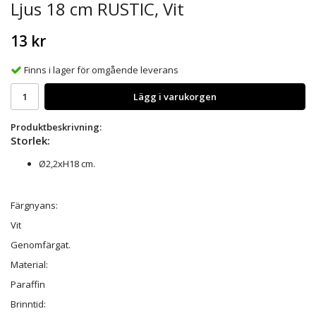
Ljus 18 cm RUSTIC, Vit
13 kr
Finns i lager för omgående leverans
Lägg i varukorgen
Produktbeskrivning:
Storlek:
Ø2,2xH18 cm.
Färgnyans:
Vit
Genomfärgat.
Material:
Paraffin
Brinntid: