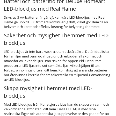
Batteri och batteritid för Deluxe Homeart
LED-blockljus med Real Flame
Drivs av 3 AA-batterier (ingår ej), kan våra LED-blockljus med Real
Flame ge upp till 500 timmars kontinuerlig drift, vilket gör dem till en
bekväm och kostnadseffektiv lösning för belysning i hemmet.
Säkerhet och mysighet i hemmet med LED-
blockljus
LED-blockljus är inte bara vackra, utan också säkra. De är idealiska
för familjer med barn och husdjur och erbjuder all skönhet och
atmosfär av levande ljus utan risken för öppen eld. Dessutom
producerar LED-ljus inte sot som äkta ljus, vilket hjälper till att
förbättra inomhusluften i ditt hem. Kom ihåg att använda batterier
bör återvinnas korrekt för att säkerställa en miljövänlig användning
av LED-blockljus.
Skapa mysighet i hemmet med LED-
blockljus
Med LED-blockljus från Konstgjorda Ljus kan du skapa en varm och
välkomnande atmosfär i ditt hem. Dessa LED-ljus med sina
realistiska lågor och autentiska ljusupplevelse är designade för att