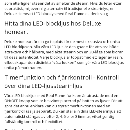
som etterligner utseendet av smeltende stearin. Hvis du leter etter
et praktisk, miljøvennlig alternativ til tradisjonelle stearinlys, er
Deluxe Homeart LED-blocklys med Real Flame et ideelt valg.
Hitta dina LED-blockljus hos Deluxe
homeart
Deluxe homeart är din go-to plats för de mest exklusiva och unika
LED-blockljusen. Alla våra LED-ljus är designade för att vara både
attraktiva och hållbara, med äkta stearin och en 3D-låga som bidrar
till dess autenticitet. Varje blockljus är toppat med ett lager av resin,
vilket skapar den distinkta "våta looken" som gör våra LED-blockljus
unika på marknaden.
Timerfunktion och fjärrkontroll - Kontroll
över dina LED-ljusstearinljus
Våra LED-blockljus med Real Flame-funktion är utrustade med en
ON/OFF-knapp som är bekvämt placerad på botten av ljuset. För att
göra det ännu enklare kan du styra timerfunktionen med en
fjärrkontroll (säljs separat). Du kan ställa in dina LED-stearinljus att
automatiskt stängas av efter 2, 4, 6 eller 8 timmar, vilket ger dig
fullständig kontroll och flexibilitet.