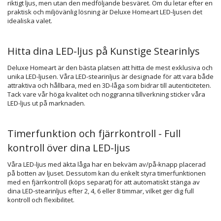
riktigt ljus, men utan den medföljande besväret. Om du letar efter en
praktisk och miljövänlig lösning är Deluxe Homeart LED-ljusen det
idealiska valet.
Hitta dina LED-ljus på Kunstige Stearinlys
Deluxe Homeart är den bästa platsen att hitta de mest exklusiva och
unika LED-ljusen. Våra LED-stearinljus är designade för att vara både
attraktiva och hållbara, med en 3D-låga som bidrar till autenticiteten.
Tack vare vår höga kvalitet och noggranna tillverkning sticker våra
LED-ljus ut på marknaden.
Timerfunktion och fjärrkontroll - Full
kontroll över dina LED-ljus
Våra LED-ljus med äkta låga har en bekväm av/på-knapp placerad
på botten av ljuset. Dessutom kan du enkelt styra timerfunktionen
med en fjärrkontroll (köps separat) för att automatiskt stänga av
dina LED-stearinljus efter 2, 4, 6 eller 8 timmar, vilket ger dig full
kontroll och flexibilitet.