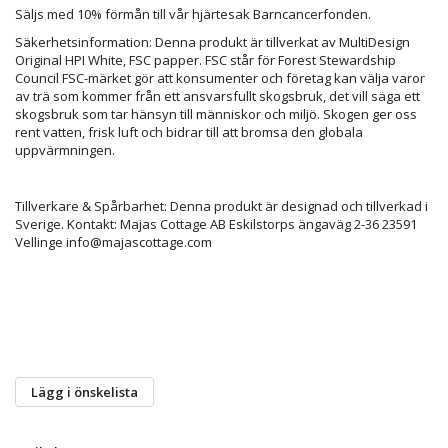
Säljs med 10% förmån till vår hjärtesak Barncancerfonden.
Säkerhetsinformation:
Denna produkt är tillverkat av MultiDesign
Original HPI White, FSC papper. FSC står för Forest Stewardship
Council FSC-märket gör att konsumenter och företag kan välja varor
av trä som kommer från ett ansvarsfullt skogsbruk, det vill säga ett
skogsbruk som tar hänsyn till människor och miljö. Skogen ger oss
rent vatten, frisk luft och bidrar till att bromsa den globala
uppvärmningen.
Tillverkare & Spårbarhet
: Denna produkt är designad och tillverkad i
Sverige. Kontakt: Majas Cottage AB Eskilstorps ängaväg 2-36 23591
Vellinge info@majascottage.com
Lägg i önskelista