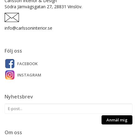
Carlsson Interiör & Design
Södra Järnvägsgatan 27,
28831 Vinslöv.
info@carlssoninterior.se
Följ oss
FACEBOOK
INSTAGRAM
Nyhetsbrev
Anmäl mig
Om oss