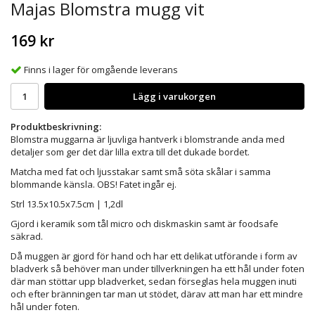
Majas Blomstra mugg vit
169 kr
Finns i lager för omgående leverans
Lägg i varukorgen
Produktbeskrivning:
Blomstra muggarna är ljuvliga hantverk i blomstrande anda med
detaljer som ger det där lilla extra till det dukade bordet.
Matcha med fat och ljusstakar samt små söta skålar i samma
blommande känsla. OBS! Fatet ingår ej.
Strl 13.5x10.5x7.5cm | 1,2dl
Gjord i keramik som tål micro och diskmaskin samt är foodsafe
säkrad.
Då muggen är gjord för hand och har ett delikat utförande i form av
bladverk så behöver man under tillverkningen ha ett hål under foten
där man stöttar upp bladverket, sedan förseglas hela muggen inuti
och efter bränningen tar man ut stödet, därav att man har ett mindre
hål under foten.