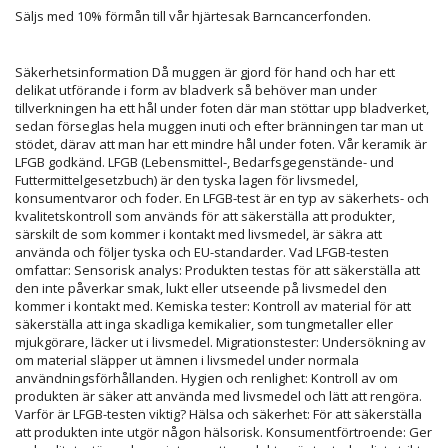
Säljs med 10% förmån till vår hjärtesak Barncancerfonden.
Säkerhetsinformation
Då muggen är gjord för hand och har ett
delikat utförande i form av bladverk så behöver man under
tillverkningen ha ett hål under foten där man stöttar upp bladverket,
sedan förseglas hela muggen inuti och efter bränningen tar man ut
stödet, därav att man har ett mindre hål under foten. Vår keramik är
LFGB godkänd. LFGB (Lebensmittel-, Bedarfsgegenstände- und
Futtermittelgesetzbuch) är den tyska lagen för livsmedel,
konsumentvaror och foder. En LFGB-test är en typ av säkerhets- och
kvalitetskontroll som används för att säkerställa att produkter,
särskilt de som kommer i kontakt med livsmedel, är säkra att
använda och följer tyska och EU-standarder. Vad LFGB-testen
omfattar: Sensorisk analys: Produkten testas för att säkerställa att
den inte påverkar smak, lukt eller utseende på livsmedel den
kommer i kontakt med. Kemiska tester: Kontroll av material för att
säkerställa att inga skadliga kemikalier, som tungmetaller eller
mjukgörare, läcker ut i livsmedel. Migrationstester: Undersökning av
om material släpper ut ämnen i livsmedel under normala
användningsförhållanden. Hygien och renlighet: Kontroll av om
produkten är säker att använda med livsmedel och lätt att rengöra.
Varför är LFGB-testen viktig? Hälsa och säkerhet: För att säkerställa
att produkten inte utgör någon hälsorisk. Konsumentförtroende: Ger