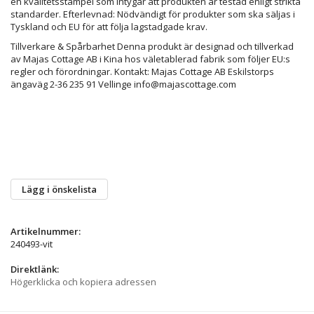
en kvalitetsstämpel som intygar att produkten är testad enligt strikta
standarder. Efterlevnad: Nödvändigt för produkter som ska säljas i
Tyskland och EU för att följa lagstadgade krav.
Tillverkare & Spårbarhet Denna produkt är designad och tillverkad
av Majas Cottage AB i Kina hos väletablerad fabrik som följer EU:s
regler och förordningar. Kontakt: Majas Cottage AB Eskilstorps
ängaväg 2-36 235 91 Vellinge info@majascottage.com
Lägg i önskelista
Artikelnummer:
240493-vit
Direktlänk:
Högerklicka och kopiera adressen