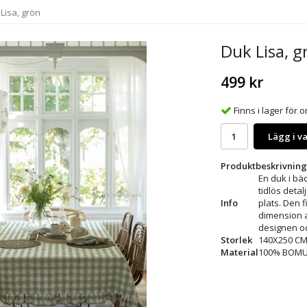
Lisa, grön
Duk Lisa, g
499 kr
Finns i lager för
Lägg i v
Produktbeskrivning
En duk i bä
tidlös detal
Info
plats. Den 
dimension a
designen oc
Storlek
140X250 C
Material
100% BOMU