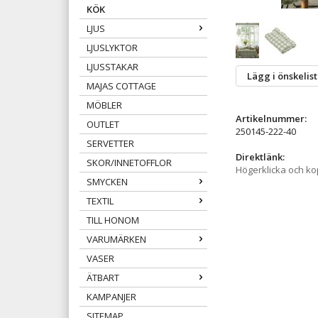
KÖK
LJUS
LJUSLYKTOR
LJUSSTAKAR
Lägg i önskelis
MAJAS COTTAGE
MÖBLER
Artikelnummer:
OUTLET
250145-222-40
SERVETTER
Direktlänk:
SKOR/INNETOFFLOR
Högerklicka och k
SMYCKEN
TEXTIL
TILL HONOM
VARUMÄRKEN
VASER
ÄTBART
KAMPANJER
SITEMAP