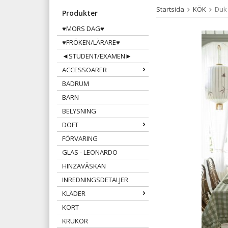
Startsida
KÖK
Duk 
Produkter
♥MORS DAG♥
♥FRÖKEN/LÄRARE♥
◄STUDENT/EXAMEN►
ACCESSOARER
BADRUM
BARN
BELYSNING
DOFT
FÖRVARING
GLAS - LEONARDO
HINZAVÄSKAN
INREDNINGSDETALJER
KLÄDER
KORT
KRUKOR