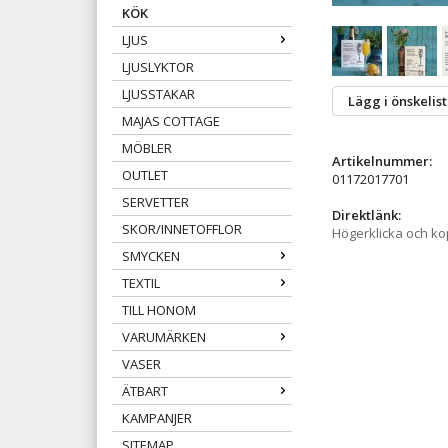
KÖK
LJUS
LJUSLYKTOR
LJUSSTAKAR
Lägg i önskelis
MAJAS COTTAGE
MÖBLER
Artikelnummer:
OUTLET
01172017701
SERVETTER
Direktlänk:
SKOR/INNETOFFLOR
Högerklicka och k
SMYCKEN
TEXTIL
TILL HONOM
VARUMÄRKEN
VASER
ÄTBART
KAMPANJER
SITEMAP