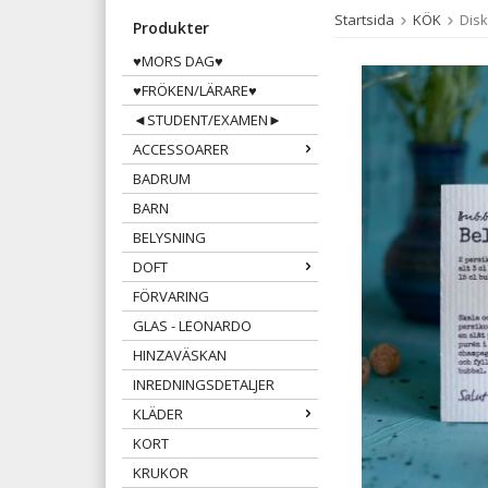
Startsida
KÖK
Disk
Produkter
♥MORS DAG♥
♥FRÖKEN/LÄRARE♥
◄STUDENT/EXAMEN►
ACCESSOARER
BADRUM
BARN
BELYSNING
DOFT
FÖRVARING
GLAS - LEONARDO
HINZAVÄSKAN
INREDNINGSDETALJER
KLÄDER
KORT
KRUKOR