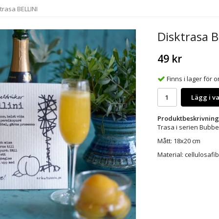
trasa BELLINI
Disktrasa B
49 kr
Finns i lager för
Lägg i v
Produktbeskrivning
Trasa i serien Bubbel
Mått: 18x20 cm
Material: cellulosafib