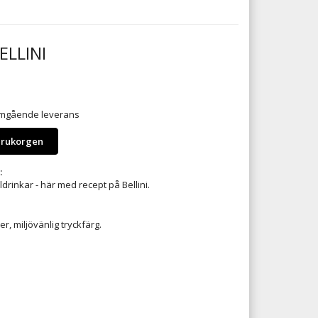
ELLINI
 omgående leverans
arukorgen
:
drinkar - här med recept på Bellini.
er, miljövänlig tryckfärg.