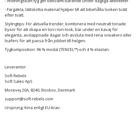
- Andningsbart tyg ger bekvämt bärande under dagliga aktiviteter
- Färgäkta, lättskötta material hjälper till att bibehålla looken tvätt
efter tvätt.
Stylingtips: För aktuella trender, kombinera med neutralt tonade
byxor för att skapa en ton-i-ton-look, bär under en kavaj för
eleganta, avslappnade dagar och avsluta med rena sneakers eller
loafers för att passa från jobbet till helgen.
Tygkomposition: 96 % modal (TENCEL™) och 4 % elastan.
Leverantör:
Soft Rebels
Soft Sales ApS
Mosevej 20A, 8240, Risskov, Denmark
support@soft-rebels.com
Ursprung: Kina enligt EU-krav.