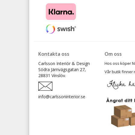
Kontakta oss
Om oss
Carlsson Interiör & Design
Hos oss köper Ni t
Södra Järnvägsgatan 27,
Vår butik finner 
28831 Vinslöv.
info@carlssoninterior.se