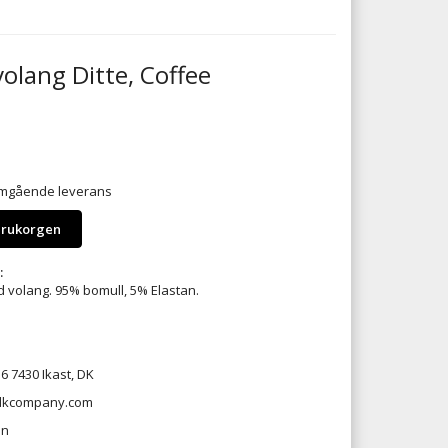
olang Ditte, Coffee
 omgående leverans
arukorgen
:
volang. 95% bomull, 5% Elastan.
6 7430 Ikast, DK
@dkcompany.com
en