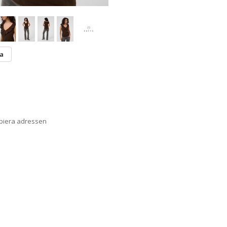
ta
opiera adressen