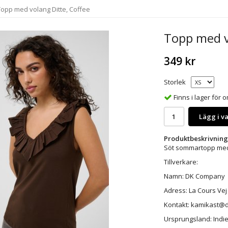
Topp med volang Ditte, Coffee
Topp med v
349 kr
Storlek
Finns i lager för
Lägg i v
Produktbeskrivning
Söt sommartopp med 
Tillverkare:
Namn: DK Company
Adress: La Cours Vej 
Kontakt: kamikast
Ursprungsland: Indi