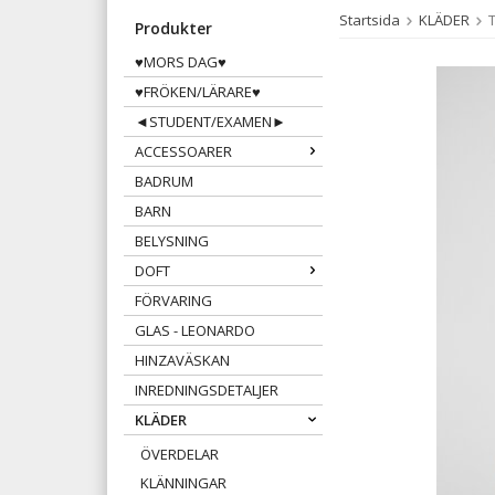
Startsida
KLÄDER
Produkter
♥MORS DAG♥
♥FRÖKEN/LÄRARE♥
◄STUDENT/EXAMEN►
ACCESSOARER
BADRUM
BARN
BELYSNING
DOFT
FÖRVARING
GLAS - LEONARDO
HINZAVÄSKAN
INREDNINGSDETALJER
KLÄDER
ÖVERDELAR
KLÄNNINGAR