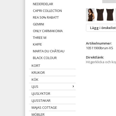
NEDERDELAR
CAPRI COLLECTION
REA 50% RABATT
GEMINI
Lägg i önskelis
ONLY CARMAKOMA
THREE M
Artikelnummer:
KAFFE
10511900brun-XS
MARTA DU CHÂTEAU
Direktlänk:
BLACK COLOUR
Högerklicka och k
KORT
KRUKOR
KÖK
LJUS
LJUSLYKTOR
LJUSSTAKAR
MAJAS COTTAGE
MÖBLER