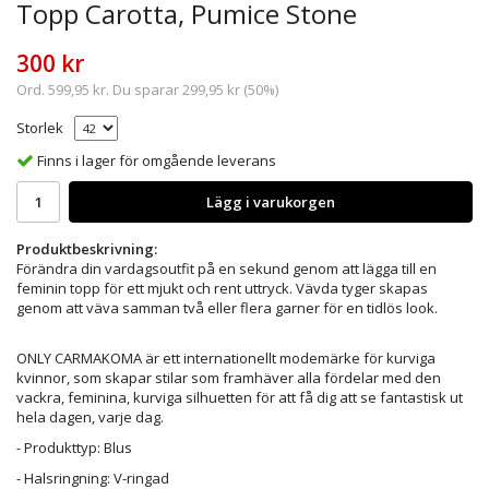
Topp Carotta, Pumice Stone
300 kr
Ord.
599,95 kr
. Du sparar
299,95 kr
(
50
%)
Storlek
Finns i lager för omgående leverans
Lägg i varukorgen
Produktbeskrivning:
Förändra din vardagsoutfit på en sekund genom att lägga till en
feminin topp för ett mjukt och rent uttryck. Vävda tyger skapas
genom att väva samman två eller flera garner för en tidlös look.
ONLY CARMAKOMA är ett internationellt modemärke för kurviga
kvinnor, som skapar stilar som framhäver alla fördelar med den
vackra, feminina, kurviga silhuetten för att få dig att se fantastisk ut
hela dagen, varje dag.
- Produkttyp: Blus
- Halsringning: V-ringad