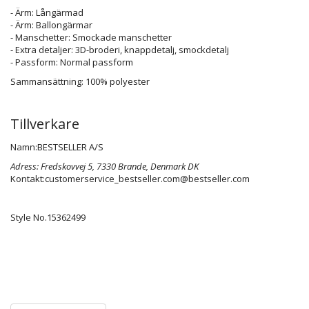
- Ärm: Långärmad
- Ärm: Ballongärmar
- Manschetter: Smockade manschetter
- Extra detaljer: 3D-broderi, knappdetalj, smockdetalj
- Passform: Normal passform
Sammansättning: 100% polyester
Tillverkare
Namn:
BESTSELLER A/S
Adress:
Fredskovvej 5, 7330 Brande, Denmark DK
Kontakt:
customerservice_bestseller.com@bestseller.com
Style No.
15362499