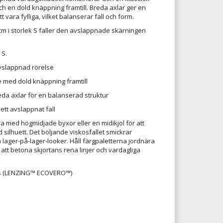
ch en dold knäppning framtill. Breda axlar ger en
tt vara fylliga, vilket balanserar fall och form.
m i storlek S faller den avslappnade skärningen
 S.
vslappnad rörelse
ge med dold knäppning framtill
eda axlar för en balanserad struktur
r ett avslappnat fall
ra med högmidjade byxor eller en midikjol för att
silhuett. Det böljande viskosfallet smickrar
 lager-på-lager-looker. Håll färgpaletterna jordnära
att betona skjortans rena linjer och vardagliga
kos (LENZING™ ECOVERO™)