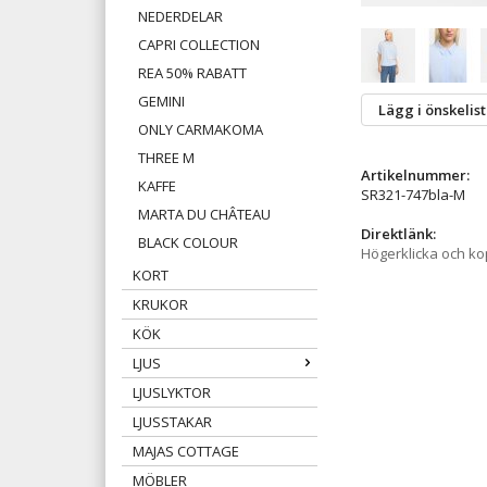
NEDERDELAR
CAPRI COLLECTION
REA 50% RABATT
GEMINI
Lägg i önskelis
ONLY CARMAKOMA
THREE M
Artikelnummer:
KAFFE
SR321-747bla-M
MARTA DU CHÂTEAU
Direktlänk:
BLACK COLOUR
Högerklicka och k
KORT
KRUKOR
KÖK
LJUS
LJUSLYKTOR
LJUSSTAKAR
MAJAS COTTAGE
MÖBLER