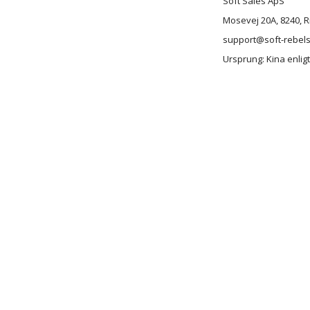
Soft Sales ApS
Mosevej 20A, 8240, 
support@soft-rebel
Ursprung: Kina enligt