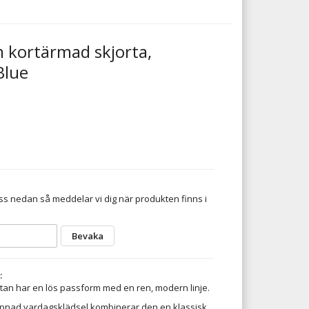
 kortärmad skjorta,
Blue
s nedan så meddelar vi dig när produkten finns i
Bevaka
:
an har en lös passform med en ren, modern linje.
ppnad vardagsklädsel kombinerar den en klassisk