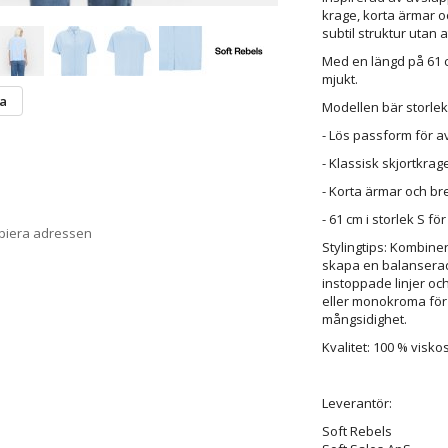
krage, korta ärmar o
subtil struktur utan a
Med en längd på 61 c
mjukt.
ta
Modellen bär storlek
- Lös passform för a
- Klassisk skjortkra
- Korta ärmar och br
- 61 cm i storlek S fö
opiera adressen
Stylingtips: Kombine
skapa en balanserad 
instoppade linjer och
eller monokroma för 
mångsidighet.
Kvalitet: 100 % vis
Leverantör:
Soft Rebels