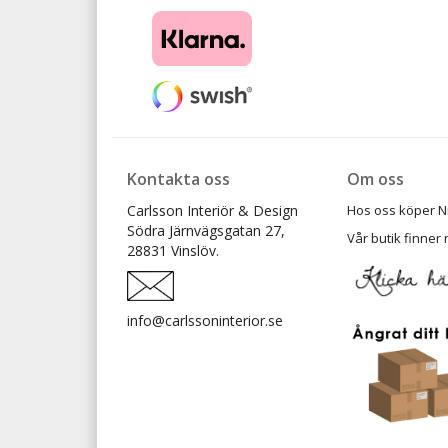
Kontakta oss
Om oss
Carlsson Interiör & Design
Hos oss köper Ni t
Södra Järnvägsgatan 27,
Vår butik finner 
28831 Vinslöv.
info@carlssoninterior.se