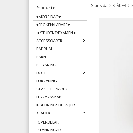
Startsida
KLÄDER
Produkter
♥MORS DAG♥
♥FRÖKEN/LÄRARE♥
◄STUDENT/EXAMEN►
ACCESSOARER
BADRUM
BARN
BELYSNING
DOFT
FÖRVARING
GLAS - LEONARDO
HINZAVÄSKAN
INREDNINGSDETALJER
KLÄDER
ÖVERDELAR
KLÄNNINGAR