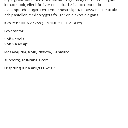
kontorslook, eller bär över en stickad tröja och jeans för
avslappnade dagar. Den rena Snövit-skjortan passar till neutrala
och pasteller, medan tygets fall ger en diskret elegans.
Kvalitet: 100 % viskos (LENZING™ ECOVERO™)
Leverantör:
Soft Rebels
Soft Sales ApS
Mosevej 20A, 8240, Risskov, Denmark
support@soft-rebels.com
Ursprung: Kina enligt EU-krav.