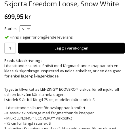
Skjorta Freedom Loose, Snow White
699,95 kr
Storlek
Finns i lager för omgående leverans
Lägg i varukorgen
Produktbeskrivning:
Löst sittande skjorta i Snövit med färgmatchande knappar och en
klassisk skjortkrage. Inspirerad av tidlös enkelhet, är den designad
för enkel lager-på-lager-klädsel.
Tyget är tillverkat av LENZING™ ECOVERO™ viskos för ett mjukt fall
och en bekväm känsla hela dagen.
I storlek S är full längd 75 cm; modellen bär storlek S.
- Löst sittande silhuett för avslappnad komfort
- Klassisk skjortkrage med färgmatchande knappar
- Mjukt LENZING™ ECOVERO™ viskostyg
- 75 cm full längd i storlek S
Stylingtips: Kombinera med skräddarsydda byxor för en elegant