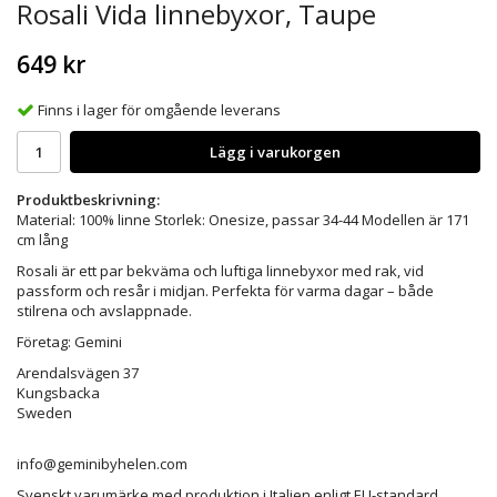
Rosali Vida linnebyxor, Taupe
649 kr
Finns i lager för omgående leverans
Lägg i varukorgen
Produktbeskrivning:
Material: 100% linne Storlek: Onesize, passar 34-44 Modellen är 171
cm lång
Rosali är ett par bekväma och luftiga linnebyxor med rak, vid
passform och resår i midjan. Perfekta för varma dagar – både
stilrena och avslappnade.
Företag: Gemini
Arendalsvägen 37
Kungsbacka
Sweden
info@geminibyhelen.com
Svenskt varumärke med produktion i Italien enligt EU-standard.