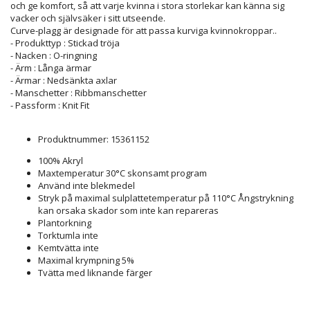
och ge komfort, så att varje kvinna i stora storlekar kan känna sig
vacker och självsäker i sitt utseende.
Curve-plagg är designade för att passa kurviga kvinnokroppar..
- Produkttyp : Stickad tröja
- Nacken : O-ringning
- Ärm : Långa ärmar
- Ärmar : Nedsänkta axlar
- Manschetter : Ribbmanschetter
- Passform : Knit Fit
Produktnummer: 15361152
100% Akryl
Maxtemperatur 30°C skonsamt program
Använd inte blekmedel
Stryk på maximal sulplattetemperatur på 110°C Ångstrykning
kan orsaka skador som inte kan repareras
Plantorkning
Torktumla inte
Kemtvätta inte
Maximal krympning 5%
Tvätta med liknande färger