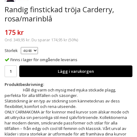
Randig finstickad tröja Carderry,
rosa/marinblå
175 kr
Ord.
349,95 kr
. Du sparar
174,95 kr
(
50
%)
Storlek
Finns i lager för omgående leverans
Lägg i varukorgen
Produktbeskrivning:
Håll dig varm och mysig med mjuka stickade plagg,
perfekta för alla tillfällen och säsonger.
Slätstickning är en typ av stickning som kännetecknas av dess
flexibilitet, komfort och rena utseende.
ONLY CARMAKOMA är för kvinnor med kurvor som älskar mode och
att uttrycka sin personliga stil med självförtroende. Kollektionerna
har modern denim, smickrande passformer och stilar för alla
tillfällen – från edgy och cool till feminin och klassisk. Vårt urval av
kläder i stora storlekar är utformade för att framhäva dina kurvor