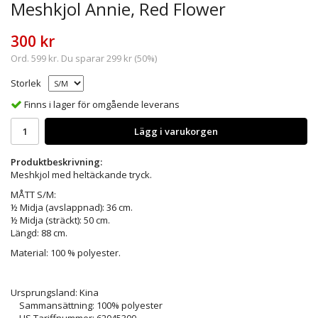
Meshkjol Annie, Red Flower
300 kr
Ord.
599 kr
. Du sparar
299 kr
(
50
%)
Storlek
Finns i lager för omgående leverans
Lägg i varukorgen
Produktbeskrivning:
Meshkjol med heltäckande tryck.
MÅTT S/M:
½ Midja (avslappnad): 36 cm.
½ Midja (sträckt): 50 cm.
Längd: 88 cm.
Material: 100 % polyester.
Ursprungsland: Kina
Sammansättning: 100% polyester
HS Tariffnummer: 62045300