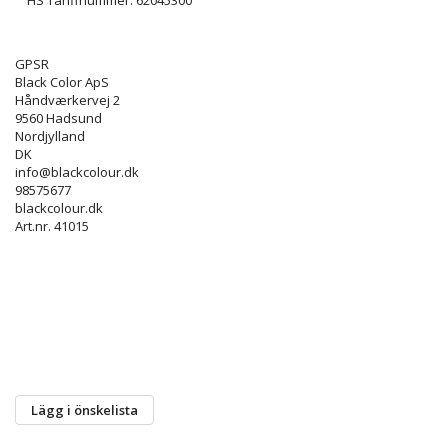
GPSR
Black Color ApS
Håndværkervej 2
9560 Hadsund
Nordjylland
DK
info@blackcolour.dk
98575677
blackcolour.dk
Art.nr. 41015
Lägg i önskelista