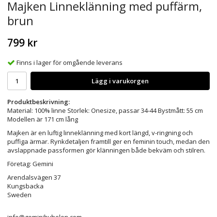
Majken Linneklänning med puffärm,
brun
799 kr
Finns i lager för omgående leverans
Lägg i varukorgen
Produktbeskrivning:
Material: 100% linne Storlek: Onesize, passar 34-44 Bystmått: 55 cm
Modellen är 171 cm lång
Majken är en luftig linneklänning med kort längd, v-ringning och
puffiga ärmar. Rynkdetaljen framtill ger en feminin touch, medan den
avslappnade passformen gör klänningen både bekväm och stilren.
Företag: Gemini
Arendalsvägen 37
Kungsbacka
Sweden
info@geminibyhelen.com