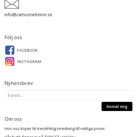
info@carlssoninterior.se
Följ oss
FACEBOOK
INSTAGRAM
Nyhetsbrev
Anmäl mig
Om oss
Hos oss köper Ni trendriktig inredning till vettiga priser.
Vår butik finner ni på TORGET i Vinslöv.