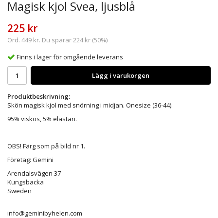
Magisk kjol Svea, ljusblå
225 kr
Ord.
449 kr
. Du sparar
224 kr
(
50
%)
Finns i lager för omgående leverans
Lägg i varukorgen
Produktbeskrivning:
Skön magisk kjol med snörning i midjan. Onesize (36-44).
95% viskos, 5% elastan.
OBS! Färg som på bild nr 1.
Företag: Gemini
Arendalsvägen 37
Kungsbacka
Sweden
info@geminibyhelen.com