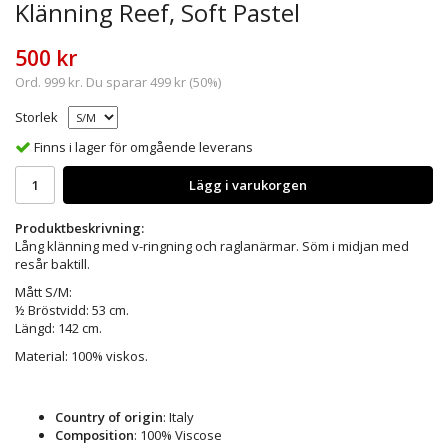
Klänning Reef, Soft Pastel
500 kr
Ord.
999 kr
. Du sparar
499 kr
(
50
%)
Storlek
Finns i lager för omgående leverans
Lägg i varukorgen
Produktbeskrivning:
Lång klänning med v-ringning och raglanärmar. Söm i midjan med
resår baktill.
Mått S/M:
½ Bröstvidd: 53 cm.
Längd: 142 cm.
Material: 100% viskos.
Country of origin
: Italy
Composition
: 100% Viscose