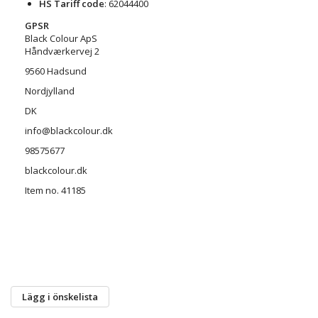
HS Tariff code
: 62044400
GPSR
Black Colour ApS
Håndværkervej 2
9560 Hadsund
Nordjylland
DK
info@blackcolour.dk
98575677
blackcolour.dk
Item no. 41185
Lägg i önskelista