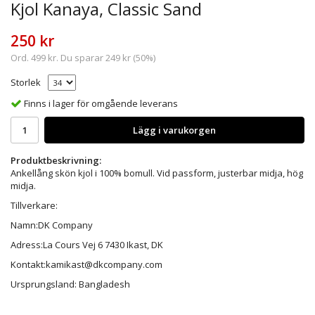
Kjol Kanaya, Classic Sand
250 kr
Ord.
499 kr
. Du sparar
249 kr
(
50
%)
Storlek
Finns i lager för omgående leverans
Lägg i varukorgen
Produktbeskrivning:
Ankellång skön kjol i 100% bomull. Vid passform, justerbar midja, hög
midja.
Tillverkare:
Namn:DK Company
Adress:La Cours Vej 6 7430 Ikast, DK
Kontakt:kamikast@dkcompany.com
Ursprungsland: Bangladesh