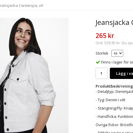
Jeansjacka Carwespa, vit
Jeansjacka 
265 kr
Ord.
529,95 kr
. Du s
Storlek
Finns i lager för
Lägg i v
Produktbeskrivning
- Detaljtyp: Denimjac
- Tyg: Denim i vitt
- Stängning/Fly: Knäp
- Handficka: Funktion
Övriga fickor: Bröstfi
- Tillfälle/styling: 