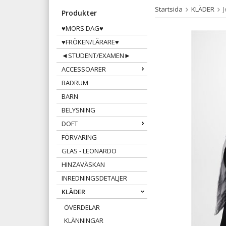
Startsida
KLÄDER
Produkter
♥MORS DAG♥
♥FRÖKEN/LÄRARE♥
◄STUDENT/EXAMEN►
ACCESSOARER
BADRUM
BARN
BELYSNING
DOFT
FÖRVARING
GLAS - LEONARDO
HINZAVÄSKAN
INREDNINGSDETALJER
KLÄDER
ÖVERDELAR
KLÄNNINGAR