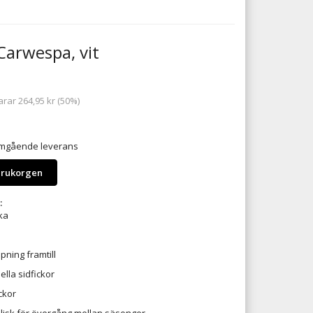
Carwespa, vit
parar
264,95 kr
(
50
%)
 omgående leverans
arukorgen
:
ka
pning framtill
ella sidfickor
ckor
Idealisk för övergång mellan säsonger