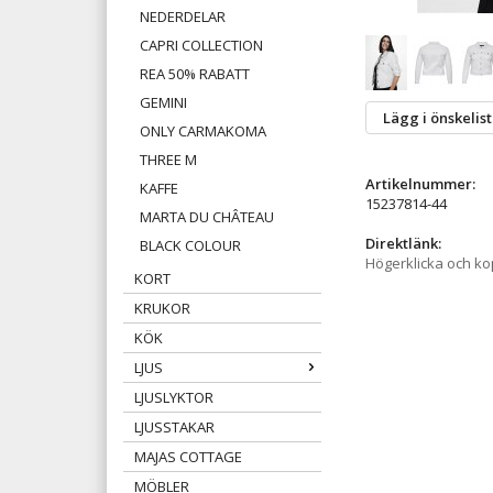
NEDERDELAR
CAPRI COLLECTION
REA 50% RABATT
GEMINI
Lägg i önskelis
ONLY CARMAKOMA
THREE M
Artikelnummer:
KAFFE
15237814-44
MARTA DU CHÂTEAU
Direktlänk:
BLACK COLOUR
Högerklicka och k
KORT
KRUKOR
KÖK
LJUS
LJUSLYKTOR
LJUSSTAKAR
MAJAS COTTAGE
MÖBLER