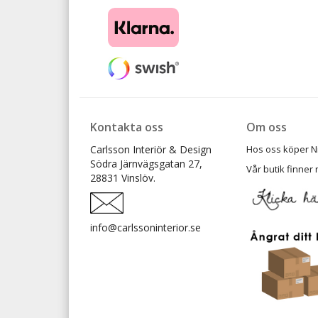
Kontakta oss
Om oss
Carlsson Interiör & Design
Hos oss köper Ni t
Södra Järnvägsgatan 27,
Vår butik finner 
28831 Vinslöv.
info@carlssoninterior.se