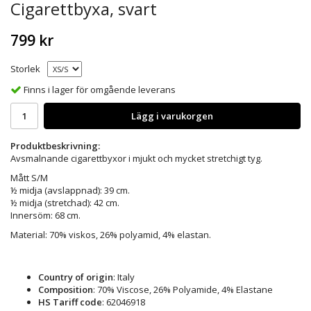
Cigarettbyxa, svart
799 kr
Storlek
Finns i lager för omgående leverans
Lägg i varukorgen
Produktbeskrivning:
Avsmalnande cigarettbyxor i mjukt och mycket stretchigt tyg.
Mått S/M
½ midja (avslappnad): 39 cm.
½ midja (stretchad): 42 cm.
Innersöm: 68 cm.
Material: 70% viskos, 26% polyamid, 4% elastan.
Country of origin
: Italy
Composition
: 70% Viscose, 26% Polyamide, 4% Elastane
HS Tariff code
: 62046918