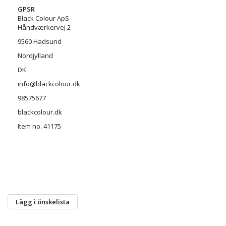
GPSR
Black Colour ApS
Håndværkervej 2
9560 Hadsund
Nordjylland
DK
info@blackcolour.dk
98575677
blackcolour.dk
Item no. 41175
Lägg i önskelista