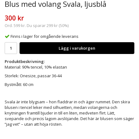
Blus med volang Svala, ljusblå
300 kr
Ord.
599 kr
. Du sparar
299 kr
(
50
%)
Finns i lager för omgående leverans
Lägg i varukorgen
Produktbeskrivning:
Material: 90% tencel, 10% elastan
Storlek: Onesize, passar 36-44
Bystmått: 60 cm
Svala är inte blygsam – hon fladdrar in och äger rummet. Den skira
blusen i tencel leker med silhuetten, medan volangerna och
knytningen framtill bjuder in till en liten, medveten flirt. Lätt,
svepande och precis lagom avslöjande. Det här är blusen som säger
“jag vet” – utan att höja rösten.