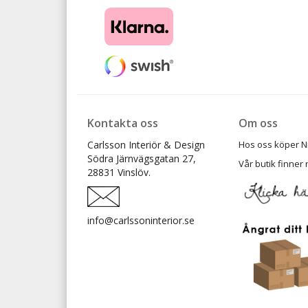
Kontakta oss
Om oss
Carlsson Interiör & Design
Hos oss köper Ni t
Södra Järnvägsgatan 27,
Vår butik finner 
28831 Vinslöv.
info@carlssoninterior.se