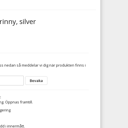
nny, silver
s nedan så meddelar vi dig när produkten finns i
Bevaka
:
ng. Öppnas framtill.
egering
dd i innermått.