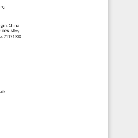
ing
igin
: China
 100% Alloy
e
: 71171900
.dk