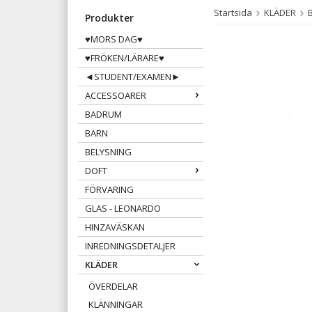
Startsida
KLÄDER
Produkter
♥MORS DAG♥
♥FRÖKEN/LÄRARE♥
◄STUDENT/EXAMEN►
ACCESSOARER
BADRUM
BARN
BELYSNING
DOFT
FÖRVARING
GLAS - LEONARDO
HINZAVÄSKAN
INREDNINGSDETALJER
KLÄDER
ÖVERDELAR
KLÄNNINGAR