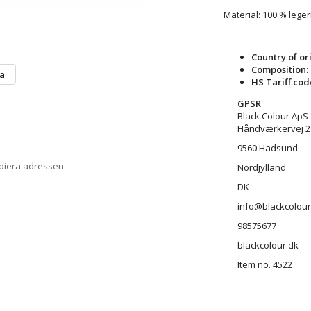
Material: 100 % leger
Country of or
Composition
:
ta
HS Tariff cod
GPSR
Black Colour ApS
Håndværkervej 2
9560 Hadsund
opiera adressen
Nordjylland
DK
info@blackcolour
98575677
blackcolour.dk
Item no. 4522