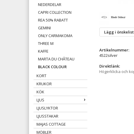
NEDERDELAR
CAPRI COLLECTION
REA 50% RABATT
GEMINI
Lägg i önskelis
ONLY CARMAKOMA
THREE M
Artikelnummer:
KAFFE
4522silver
MARTA DU CHÂTEAU
Direktlänk:
BLACK COLOUR
Högerklicka och k
KORT
KRUKOR
KÖK
LJUS
LJUSLYKTOR
LJUSSTAKAR
MAJAS COTTAGE
MÖBLER