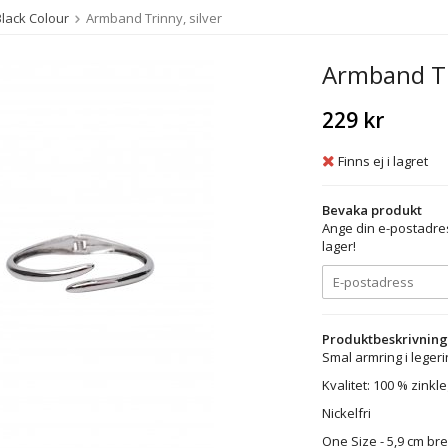
Black Colour
Armband Trinny, silver
Armband Tri
229 kr
Finns ej i lagret
Bevaka produkt
Ange din e-postadres
lager!
Produktbeskrivning
Smal armring i legeri
Kvalitet: 100 % zinkl
Nickelfri
One Size - 5,9 cm bre